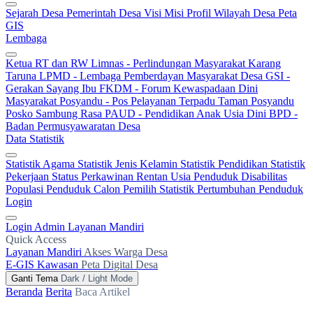
Sejarah Desa
Pemerintah Desa
Visi Misi
Profil Wilayah Desa
Peta
GIS
Lembaga
Ketua RT dan RW
Limnas - Perlindungan Masyarakat
Karang
Taruna
LPMD - Lembaga Pemberdayan Masyarakat Desa
GSI -
Gerakan Sayang Ibu
FKDM - Forum Kewaspadaan Dini
Masyarakat
Posyandu - Pos Pelayanan Terpadu
Taman Posyandu
Posko Sambung Rasa
PAUD - Pendidikan Anak Usia Dini
BPD -
Badan Permusyawaratan Desa
Data Statistik
Statistik Agama
Statistik Jenis Kelamin
Statistik Pendidikan
Statistik
Pekerjaan
Status Perkawinan
Rentan Usia
Penduduk Disabilitas
Populasi Penduduk
Calon Pemilih
Statistik Pertumbuhan Penduduk
Login
Login Admin
Layanan Mandiri
Quick Access
Layanan Mandiri
Akses Warga Desa
E-GIS Kawasan
Peta Digital Desa
Ganti Tema
Dark / Light Mode
Beranda
Berita
Baca Artikel