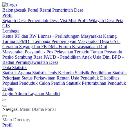
Balongbesuk
Portal Resmi Pemerintah Desa
Profil
Sejarah Desa
Pemerintah Desa
Visi Misi
Profil Wilayah Desa
Peta
GIS
Lembaga
Ketua RT dan RW
Limnas - Perlindungan Masyarakat
Karang
Taruna
LPMD - Lembaga Pemberdayan Masyarakat Desa
GSI -
Gerakan Sayang Ibu
FKDM - Forum Kewaspadaan Dini
Masyarakat
Posyandu - Pos Pelayanan Terpadu
Taman Posyandu
Posko Sambung Rasa
PAUD - Pendidikan Anak Usia Dini
BPD -
Badan Permusyawaratan Desa
Data Statistik
Statistik Agama
Statistik Jenis Kelamin
Statistik Pendidikan
Statistik
Pekerjaan
Status Perkawinan
Rentan Usia
Penduduk Disabilitas
Populasi Penduduk
Calon Pemilih
Statistik Pertumbuhan Penduduk
Login
Login Admin
Layanan Mandiri
Navigasi
Menu Utama Portal
Main Directory
Profil