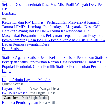
Sejarah Desa
Pemerintah Desa
Visi Misi
Profil Wilayah Desa
Peta
GIS
Lembaga
Ketua RT dan RW
Limnas - Perlindungan Masyarakat
Karang
Taruna
LPMD - Lembaga Pemberdayan Masyarakat Desa
GSI -
Gerakan Sayang Ibu
FKDM - Forum Kewaspadaan Dini
Masyarakat
Posyandu - Pos Pelayanan Terpadu
Taman Posyandu
Posko Sambung Rasa
PAUD - Pendidikan Anak Usia Dini
BPD -
Badan Permusyawaratan Desa
Data Statistik
Statistik Agama
Statistik Jenis Kelamin
Statistik Pendidikan
Statistik
Pekerjaan
Status Perkawinan
Rentan Usia
Penduduk Disabilitas
Populasi Penduduk
Calon Pemilih
Statistik Pertumbuhan Penduduk
Login
Login Admin
Layanan Mandiri
Quick Access
Layanan Mandiri
Akses Warga Desa
E-GIS Kawasan
Peta Digital Desa
Ganti Tema
Dark / Light Mode
Beranda
Pembangunan
Baca Artikel