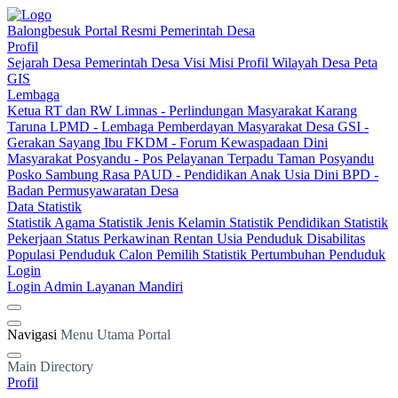
Balongbesuk
Portal Resmi Pemerintah Desa
Profil
Sejarah Desa
Pemerintah Desa
Visi Misi
Profil Wilayah Desa
Peta
GIS
Lembaga
Ketua RT dan RW
Limnas - Perlindungan Masyarakat
Karang
Taruna
LPMD - Lembaga Pemberdayan Masyarakat Desa
GSI -
Gerakan Sayang Ibu
FKDM - Forum Kewaspadaan Dini
Masyarakat
Posyandu - Pos Pelayanan Terpadu
Taman Posyandu
Posko Sambung Rasa
PAUD - Pendidikan Anak Usia Dini
BPD -
Badan Permusyawaratan Desa
Data Statistik
Statistik Agama
Statistik Jenis Kelamin
Statistik Pendidikan
Statistik
Pekerjaan
Status Perkawinan
Rentan Usia
Penduduk Disabilitas
Populasi Penduduk
Calon Pemilih
Statistik Pertumbuhan Penduduk
Login
Login Admin
Layanan Mandiri
Navigasi
Menu Utama Portal
Main Directory
Profil