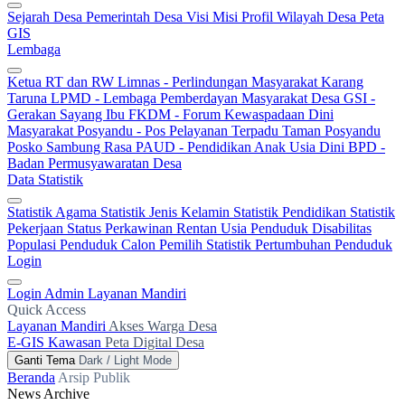
Sejarah Desa
Pemerintah Desa
Visi Misi
Profil Wilayah Desa
Peta
GIS
Lembaga
Ketua RT dan RW
Limnas - Perlindungan Masyarakat
Karang
Taruna
LPMD - Lembaga Pemberdayan Masyarakat Desa
GSI -
Gerakan Sayang Ibu
FKDM - Forum Kewaspadaan Dini
Masyarakat
Posyandu - Pos Pelayanan Terpadu
Taman Posyandu
Posko Sambung Rasa
PAUD - Pendidikan Anak Usia Dini
BPD -
Badan Permusyawaratan Desa
Data Statistik
Statistik Agama
Statistik Jenis Kelamin
Statistik Pendidikan
Statistik
Pekerjaan
Status Perkawinan
Rentan Usia
Penduduk Disabilitas
Populasi Penduduk
Calon Pemilih
Statistik Pertumbuhan Penduduk
Login
Login Admin
Layanan Mandiri
Quick Access
Layanan Mandiri
Akses Warga Desa
E-GIS Kawasan
Peta Digital Desa
Ganti Tema
Dark / Light Mode
Beranda
Arsip Publik
News Archive