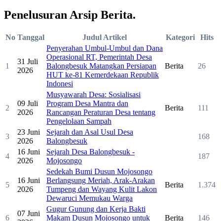
Penelusuran
Arsip Berita
.
No
Tanggal
Judul Artikel
Kategori
Hits
Penyerahan Umbul-Umbul dan Dana
Operasional RT, Pemerintah Desa
31 Juli
1
Balongbesuk Matangkan Persiapan
Berita
26
2026
HUT ke-81 Kemerdekaan Republik
Indonesi
Musyawarah Desa: Sosialisasi
09 Juli
Program Desa Mantra dan
2
Berita
111
2026
Rancangan Peraturan Desa tentang
Pengelolaan Sampah
23 Juni
Sejarah dan Asal Usul Desa
3
168
2026
Balongbesuk
16 Juni
Sejarah Desa Balongbesuk -
4
187
2026
Mojosongo
Sedekah Bumi Dusun Mojosongo
16 Juni
Berlangsung Meriah, Arak-Arakan
5
Berita
1.374
2026
Tumpeng dan Wayang Kulit Lakon
Dewaruci Memukau Warga
Gugur Gunung dan Kerja Bakti
07 Juni
6
Makam Dusun Mojosongo untuk
Berita
146