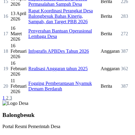
15
Berita
226
2026
Permasalahan Sampah Desa
Rapat Koordinasi Perangkat Desa
13 April
16
Balongbesuk Bahas Kinerja,
Berita
283
2026
Sampah, dan Target PBB 2026
16
Penyerahan Bantuan Operasional
17
Maret
Berita
272
Lembaga Desa
2026
16
18
Februari
Infografis APBDes Tahun 2026
Anggaran
387
2026
16
19
Februari
Realisasi Anggaran tahun 2025
Anggaran
362
2026
11
Fogging Pemberantasan Nyamuk
20
Februari
Berita
387
Demam Berdarah
2026
1
2
3
Balongbesuk
Portal Resmi Pemerintah Desa