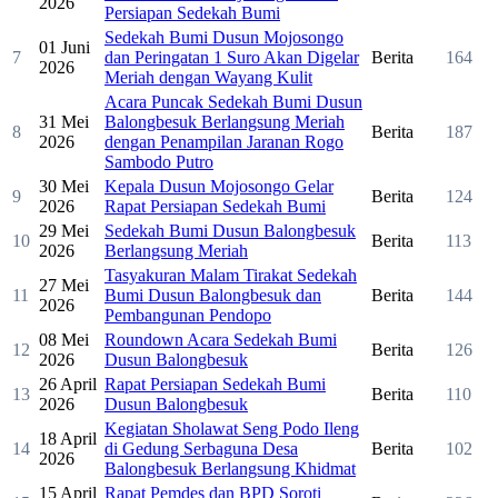
2026
Persiapan Sedekah Bumi
Sedekah Bumi Dusun Mojosongo
01 Juni
7
dan Peringatan 1 Suro Akan Digelar
Berita
164
2026
Meriah dengan Wayang Kulit
Acara Puncak Sedekah Bumi Dusun
31 Mei
Balongbesuk Berlangsung Meriah
8
Berita
187
2026
dengan Penampilan Jaranan Rogo
Sambodo Putro
30 Mei
Kepala Dusun Mojosongo Gelar
9
Berita
124
2026
Rapat Persiapan Sedekah Bumi
29 Mei
Sedekah Bumi Dusun Balongbesuk
10
Berita
113
2026
Berlangsung Meriah
Tasyakuran Malam Tirakat Sedekah
27 Mei
11
Bumi Dusun Balongbesuk dan
Berita
144
2026
Pembangunan Pendopo
08 Mei
Roundown Acara Sedekah Bumi
12
Berita
126
2026
Dusun Balongbesuk
26 April
Rapat Persiapan Sedekah Bumi
13
Berita
110
2026
Dusun Balongbesuk
Kegiatan Sholawat Seng Podo Ileng
18 April
14
di Gedung Serbaguna Desa
Berita
102
2026
Balongbesuk Berlangsung Khidmat
15 April
Rapat Pemdes dan BPD Soroti