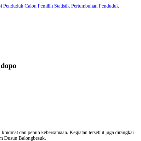
si Penduduk
Calon Pemilih
Statistik Pertumbuhan Penduduk
ndopo
hidmat dan penuh kebersamaan. Kegiatan tersebut juga dirangkai
um Dusun Balongbesuk.