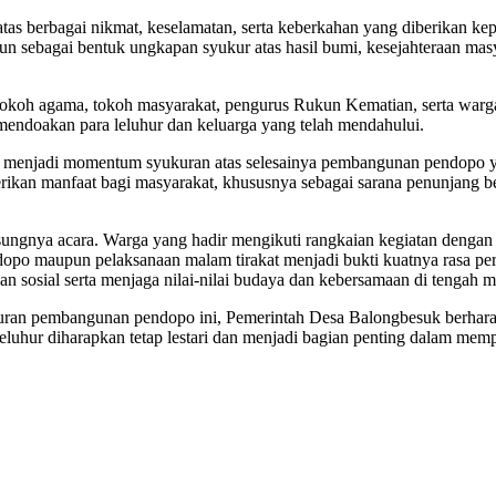
tas berbagai nikmat, keselamatan, serta keberkahan yang diberikan ke
un sebagai bentuk ungkapan syukur atas hasil bumi, kesejahteraan masy
, tokoh agama, tokoh masyarakat, pengurus Rukun Kematian, serta wa
 mendoakan para leluhur dan keluarga yang telah mendahului.
juga menjadi momentum syukuran atas selesainya pembangunan pendop
kan manfaat bagi masyarakat, khususnya sebagai sarana penunjang be
ungnya acara. Warga yang hadir mengikuti rangkaian kegiatan dengan p
o maupun pelaksanaan malam tirakat menjadi bukti kuatnya rasa per
n sosial serta menjaga nilai-nilai budaya dan kebersamaan di tengah m
ran pembangunan pendopo ini, Pemerintah Desa Balongbesuk berharap
para leluhur diharapkan tetap lestari dan menjadi bagian penting dalam 