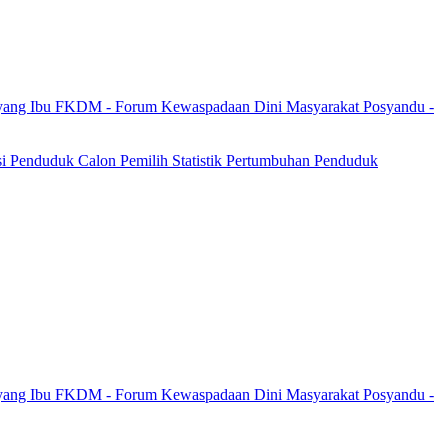
yang Ibu
FKDM - Forum Kewaspadaan Dini Masyarakat
Posyandu -
si Penduduk
Calon Pemilih
Statistik Pertumbuhan Penduduk
yang Ibu
FKDM - Forum Kewaspadaan Dini Masyarakat
Posyandu -