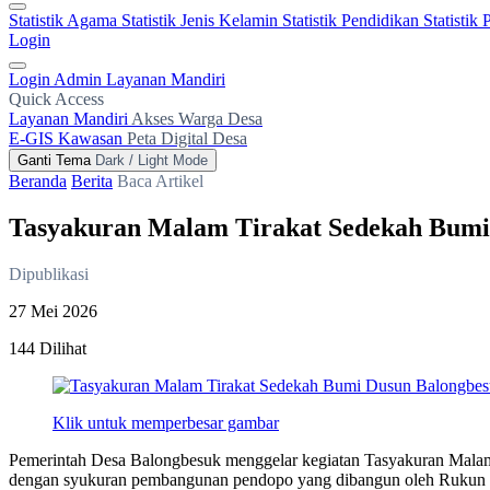
Statistik Agama
Statistik Jenis Kelamin
Statistik Pendidikan
Statistik
Login
Login Admin
Layanan Mandiri
Quick Access
Layanan Mandiri
Akses Warga Desa
E-GIS Kawasan
Peta Digital Desa
Ganti Tema
Dark / Light Mode
Beranda
Berita
Baca Artikel
Tasyakuran Malam Tirakat Sedekah Bum
Dipublikasi
27 Mei 2026
144 Dilihat
Klik untuk memperbesar gambar
Pemerintah Desa Balongbesuk menggelar kegiatan Tasyakuran Malam
dengan syukuran pembangunan pendopo yang dibangun oleh Rukun