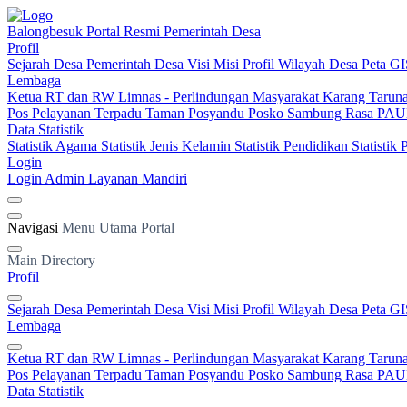
Balongbesuk
Portal Resmi Pemerintah Desa
Profil
Sejarah Desa
Pemerintah Desa
Visi Misi
Profil Wilayah Desa
Peta GI
Lembaga
Ketua RT dan RW
Limnas - Perlindungan Masyarakat
Karang Tarun
Pos Pelayanan Terpadu
Taman Posyandu
Posko Sambung Rasa
PAUD
Data Statistik
Statistik Agama
Statistik Jenis Kelamin
Statistik Pendidikan
Statistik
Login
Login Admin
Layanan Mandiri
Navigasi
Menu Utama Portal
Main Directory
Profil
Sejarah Desa
Pemerintah Desa
Visi Misi
Profil Wilayah Desa
Peta GI
Lembaga
Ketua RT dan RW
Limnas - Perlindungan Masyarakat
Karang Tarun
Pos Pelayanan Terpadu
Taman Posyandu
Posko Sambung Rasa
PAUD
Data Statistik