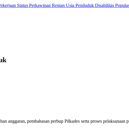
 Pekerjaan
Status Perkawinan
Rentan Usia
Penduduk Disabilitas
Popula
suk
han anggaran, pembahasan perbup Pilkades serta proses pelaksanaan p