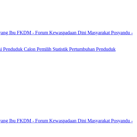
yang Ibu
FKDM - Forum Kewaspadaan Dini Masyarakat
Posyandu -
si Penduduk
Calon Pemilih
Statistik Pertumbuhan Penduduk
yang Ibu
FKDM - Forum Kewaspadaan Dini Masyarakat
Posyandu -