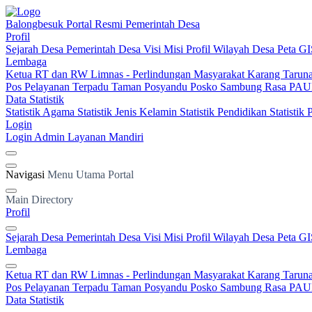
Balongbesuk
Portal Resmi Pemerintah Desa
Profil
Sejarah Desa
Pemerintah Desa
Visi Misi
Profil Wilayah Desa
Peta GI
Lembaga
Ketua RT dan RW
Limnas - Perlindungan Masyarakat
Karang Tarun
Pos Pelayanan Terpadu
Taman Posyandu
Posko Sambung Rasa
PAUD
Data Statistik
Statistik Agama
Statistik Jenis Kelamin
Statistik Pendidikan
Statistik
Login
Login Admin
Layanan Mandiri
Navigasi
Menu Utama Portal
Main Directory
Profil
Sejarah Desa
Pemerintah Desa
Visi Misi
Profil Wilayah Desa
Peta GI
Lembaga
Ketua RT dan RW
Limnas - Perlindungan Masyarakat
Karang Tarun
Pos Pelayanan Terpadu
Taman Posyandu
Posko Sambung Rasa
PAUD
Data Statistik