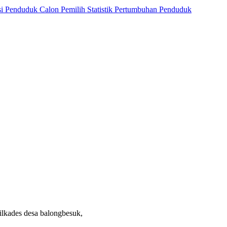
si Penduduk
Calon Pemilih
Statistik Pertumbuhan Penduduk
ilkades desa balongbesuk,