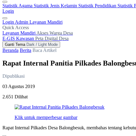
Statistik Agama
Statistik Jenis Kelamin
Statistik Pendidikan
Statistik
Login
Login Admin
Layanan Mandiri
Quick Access
Layanan Mandiri
Akses Warga Desa
E-GIS Kawasan
Peta Digital Desa
Ganti Tema
Dark / Light Mode
Beranda
Berita
Baca Artikel
Rapat Internal Panitia Pilkades Balongbe
Dipublikasi
03 Agustus 2019
2.651 Dilihat
Klik untuk memperbesar gambar
Rapat Internal Pilkades Desa Balongbesuk, membahas tentang kebutu