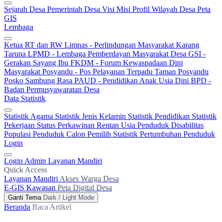
Sejarah Desa
Pemerintah Desa
Visi Misi
Profil Wilayah Desa
Peta
GIS
Lembaga
Ketua RT dan RW
Limnas - Perlindungan Masyarakat
Karang
Taruna
LPMD - Lembaga Pemberdayan Masyarakat Desa
GSI -
Gerakan Sayang Ibu
FKDM - Forum Kewaspadaan Dini
Masyarakat
Posyandu - Pos Pelayanan Terpadu
Taman Posyandu
Posko Sambung Rasa
PAUD - Pendidikan Anak Usia Dini
BPD -
Badan Permusyawaratan Desa
Data Statistik
Statistik Agama
Statistik Jenis Kelamin
Statistik Pendidikan
Statistik
Pekerjaan
Status Perkawinan
Rentan Usia
Penduduk Disabilitas
Populasi Penduduk
Calon Pemilih
Statistik Pertumbuhan Penduduk
Login
Login Admin
Layanan Mandiri
Quick Access
Layanan Mandiri
Akses Warga Desa
E-GIS Kawasan
Peta Digital Desa
Ganti Tema
Dark / Light Mode
Beranda
Baca Artikel