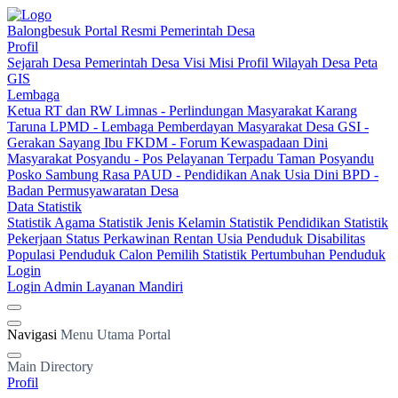
Balongbesuk
Portal Resmi Pemerintah Desa
Profil
Sejarah Desa
Pemerintah Desa
Visi Misi
Profil Wilayah Desa
Peta
GIS
Lembaga
Ketua RT dan RW
Limnas - Perlindungan Masyarakat
Karang
Taruna
LPMD - Lembaga Pemberdayan Masyarakat Desa
GSI -
Gerakan Sayang Ibu
FKDM - Forum Kewaspadaan Dini
Masyarakat
Posyandu - Pos Pelayanan Terpadu
Taman Posyandu
Posko Sambung Rasa
PAUD - Pendidikan Anak Usia Dini
BPD -
Badan Permusyawaratan Desa
Data Statistik
Statistik Agama
Statistik Jenis Kelamin
Statistik Pendidikan
Statistik
Pekerjaan
Status Perkawinan
Rentan Usia
Penduduk Disabilitas
Populasi Penduduk
Calon Pemilih
Statistik Pertumbuhan Penduduk
Login
Login Admin
Layanan Mandiri
Navigasi
Menu Utama Portal
Main Directory
Profil