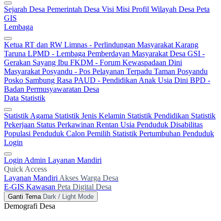
Sejarah Desa
Pemerintah Desa
Visi Misi
Profil Wilayah Desa
Peta
GIS
Lembaga
Ketua RT dan RW
Limnas - Perlindungan Masyarakat
Karang
Taruna
LPMD - Lembaga Pemberdayan Masyarakat Desa
GSI -
Gerakan Sayang Ibu
FKDM - Forum Kewaspadaan Dini
Masyarakat
Posyandu - Pos Pelayanan Terpadu
Taman Posyandu
Posko Sambung Rasa
PAUD - Pendidikan Anak Usia Dini
BPD -
Badan Permusyawaratan Desa
Data Statistik
Statistik Agama
Statistik Jenis Kelamin
Statistik Pendidikan
Statistik
Pekerjaan
Status Perkawinan
Rentan Usia
Penduduk Disabilitas
Populasi Penduduk
Calon Pemilih
Statistik Pertumbuhan Penduduk
Login
Login Admin
Layanan Mandiri
Quick Access
Layanan Mandiri
Akses Warga Desa
E-GIS Kawasan
Peta Digital Desa
Ganti Tema
Dark / Light Mode
Demografi Desa