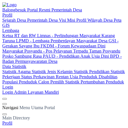
Balongbesuk
Portal Resmi Pemerintah Desa
Profil
Sejarah Desa
Pemerintah Desa
Visi Misi
Profil Wilayah Desa
Peta
GIS
Lembaga
Ketua RT dan RW
Limnas - Perlindungan Masyarakat
Karang
Taruna
LPMD - Lembaga Pemberdayan Masyarakat Desa
GSI -
Gerakan Sayang Ibu
FKDM - Forum Kewaspadaan Dini
Masyarakat
Posyandu - Pos Pelayanan Terpadu
Taman Posyandu
Posko Sambung Rasa
PAUD - Pendidikan Anak Usia Dini
BPD -
Badan Permusyawaratan Desa
Data Statistik
Statistik Agama
Statistik Jenis Kelamin
Statistik Pendidikan
Statistik
Pekerjaan
Status Perkawinan
Rentan Usia
Penduduk Disabilitas
Populasi Penduduk
Calon Pemilih
Statistik Pertumbuhan Penduduk
Login
Login Admin
Layanan Mandiri
Navigasi
Menu Utama Portal
Main Directory
Profil