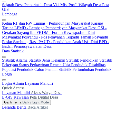
Sejarah Desa
Pemerintah Desa
Visi Misi
Profil Wilayah Desa
Peta
GIS
Lembaga
Ketua RT dan RW
Limnas - Perlindungan Masyarakat
Karang
Taruna
LPMD - Lembaga Pemberdayan Masyarakat Desa
GSI -
Gerakan Sayang Ibu
FKDM - Forum Kewaspadaan Dini
Masyarakat
Posyandu - Pos Pelayanan Terpadu
Taman Posyandu
Posko Sambung Rasa
PAUD - Pendidikan Anak Usia Dini
BPD -
Badan Permusyawaratan Desa
Data Statistik
Statistik Agama
Statistik Jenis Kelamin
Statistik Pendidikan
Statistik
Pekerjaan
Status Perkawinan
Rentan Usia
Penduduk Disabilitas
Populasi Penduduk
Calon Pemilih
Statistik Pertumbuhan Penduduk
Login
Login Admin
Layanan Mandiri
Quick Access
Layanan Mandiri
Akses Warga Desa
E-GIS Kawasan
Peta Digital Desa
Ganti Tema
Dark / Light Mode
Beranda
Berita
Baca Artikel