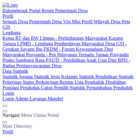
Balongbesuk
Portal Resmi Pemerintah Desa
Profil
Sejarah Desa
Pemerintah Desa
Visi Misi
Profil Wilayah Desa
Peta
GIS
Lembaga
Ketua RT dan RW
Limnas - Perlindungan Masyarakat
Karang
Taruna
LPMD - Lembaga Pemberdayan Masyarakat Desa
GSI -
Gerakan Sayang Ibu
FKDM - Forum Kewaspadaan Dini
Masyarakat
Posyandu - Pos Pelayanan Terpadu
Taman Posyandu
Posko Sambung Rasa
PAUD - Pendidikan Anak Usia Dini
BPD -
Badan Permusyawaratan Desa
Data Statistik
Statistik Agama
Statistik Jenis Kelamin
Statistik Pendidikan
Statistik
Pekerjaan
Status Perkawinan
Rentan Usia
Penduduk Disabilitas
Populasi Penduduk
Calon Pemilih
Statistik Pertumbuhan Penduduk
Login
Login Admin
Layanan Mandiri
Navigasi
Menu Utama Portal
Main Directory
Profil