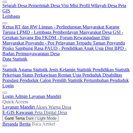
Sejarah Desa
Pemerintah Desa
Visi Misi
Profil Wilayah Desa
Peta
GIS
Lembaga
Ketua RT dan RW
Limnas - Perlindungan Masyarakat
Karang
Taruna
LPMD - Lembaga Pemberdayan Masyarakat Desa
GSI -
Gerakan Sayang Ibu
FKDM - Forum Kewaspadaan Dini
Masyarakat
Posyandu - Pos Pelayanan Terpadu
Taman Posyandu
Posko Sambung Rasa
PAUD - Pendidikan Anak Usia Dini
BPD -
Badan Permusyawaratan Desa
Data Statistik
Statistik Agama
Statistik Jenis Kelamin
Statistik Pendidikan
Statistik
Pekerjaan
Status Perkawinan
Rentan Usia
Penduduk Disabilitas
Populasi Penduduk
Calon Pemilih
Statistik Pertumbuhan Penduduk
Login
Login Admin
Layanan Mandiri
Quick Access
Layanan Mandiri
Akses Warga Desa
E-GIS Kawasan
Peta Digital Desa
Ganti Tema
Dark / Light Mode
Beranda
Berita
Baca Artikel