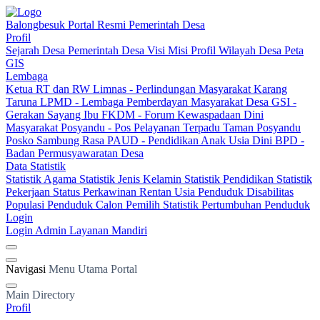
Balongbesuk
Portal Resmi Pemerintah Desa
Profil
Sejarah Desa
Pemerintah Desa
Visi Misi
Profil Wilayah Desa
Peta
GIS
Lembaga
Ketua RT dan RW
Limnas - Perlindungan Masyarakat
Karang
Taruna
LPMD - Lembaga Pemberdayan Masyarakat Desa
GSI -
Gerakan Sayang Ibu
FKDM - Forum Kewaspadaan Dini
Masyarakat
Posyandu - Pos Pelayanan Terpadu
Taman Posyandu
Posko Sambung Rasa
PAUD - Pendidikan Anak Usia Dini
BPD -
Badan Permusyawaratan Desa
Data Statistik
Statistik Agama
Statistik Jenis Kelamin
Statistik Pendidikan
Statistik
Pekerjaan
Status Perkawinan
Rentan Usia
Penduduk Disabilitas
Populasi Penduduk
Calon Pemilih
Statistik Pertumbuhan Penduduk
Login
Login Admin
Layanan Mandiri
Navigasi
Menu Utama Portal
Main Directory
Profil