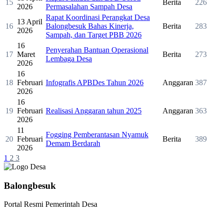
15
Berita
226
2026
Permasalahan Sampah Desa
Rapat Koordinasi Perangkat Desa
13 April
16
Balongbesuk Bahas Kinerja,
Berita
283
2026
Sampah, dan Target PBB 2026
16
Penyerahan Bantuan Operasional
17
Maret
Berita
273
Lembaga Desa
2026
16
18
Februari
Infografis APBDes Tahun 2026
Anggaran
387
2026
16
19
Februari
Realisasi Anggaran tahun 2025
Anggaran
363
2026
11
Fogging Pemberantasan Nyamuk
20
Februari
Berita
389
Demam Berdarah
2026
1
2
3
Balongbesuk
Portal Resmi Pemerintah Desa