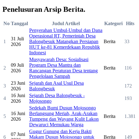
Penelusuran
Arsip Berita
.
No
Tanggal
Judul Artikel
Kategori
Hits
Penyerahan Umbul-Umbul dan Dana
Operasional RT, Pemerintah Desa
31 Juli
1
Balongbesuk Matangkan Persiapan
Berita
33
2026
HUT ke-81 Kemerdekaan Republik
Indonesi
Musyawarah Desa: Sosialisasi
09 Juli
Program Desa Mantra dan
2
Berita
116
2026
Rancangan Peraturan Desa tentang
Pengelolaan Sampah
23 Juni
Sejarah dan Asal Usul Desa
3
172
2026
Balongbesuk
16 Juni
Sejarah Desa Balongbesuk -
4
193
2026
Mojosongo
Sedekah Bumi Dusun Mojosongo
16 Juni
Berlangsung Meriah, Arak-Arakan
5
Berita
1.381
2026
Tumpeng dan Wayang Kulit Lakon
Dewaruci Memukau Warga
Gugur Gunung dan Kerja Bakti
07 Juni
6
Makam Dusun Mojosongo untuk
Berita
149