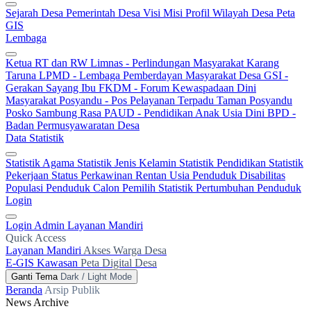
Sejarah Desa
Pemerintah Desa
Visi Misi
Profil Wilayah Desa
Peta
GIS
Lembaga
Ketua RT dan RW
Limnas - Perlindungan Masyarakat
Karang
Taruna
LPMD - Lembaga Pemberdayan Masyarakat Desa
GSI -
Gerakan Sayang Ibu
FKDM - Forum Kewaspadaan Dini
Masyarakat
Posyandu - Pos Pelayanan Terpadu
Taman Posyandu
Posko Sambung Rasa
PAUD - Pendidikan Anak Usia Dini
BPD -
Badan Permusyawaratan Desa
Data Statistik
Statistik Agama
Statistik Jenis Kelamin
Statistik Pendidikan
Statistik
Pekerjaan
Status Perkawinan
Rentan Usia
Penduduk Disabilitas
Populasi Penduduk
Calon Pemilih
Statistik Pertumbuhan Penduduk
Login
Login Admin
Layanan Mandiri
Quick Access
Layanan Mandiri
Akses Warga Desa
E-GIS Kawasan
Peta Digital Desa
Ganti Tema
Dark / Light Mode
Beranda
Arsip Publik
News Archive