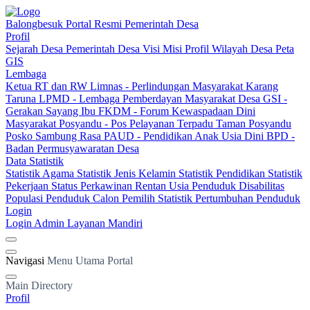
Balongbesuk
Portal Resmi Pemerintah Desa
Profil
Sejarah Desa
Pemerintah Desa
Visi Misi
Profil Wilayah Desa
Peta
GIS
Lembaga
Ketua RT dan RW
Limnas - Perlindungan Masyarakat
Karang
Taruna
LPMD - Lembaga Pemberdayan Masyarakat Desa
GSI -
Gerakan Sayang Ibu
FKDM - Forum Kewaspadaan Dini
Masyarakat
Posyandu - Pos Pelayanan Terpadu
Taman Posyandu
Posko Sambung Rasa
PAUD - Pendidikan Anak Usia Dini
BPD -
Badan Permusyawaratan Desa
Data Statistik
Statistik Agama
Statistik Jenis Kelamin
Statistik Pendidikan
Statistik
Pekerjaan
Status Perkawinan
Rentan Usia
Penduduk Disabilitas
Populasi Penduduk
Calon Pemilih
Statistik Pertumbuhan Penduduk
Login
Login Admin
Layanan Mandiri
Navigasi
Menu Utama Portal
Main Directory
Profil