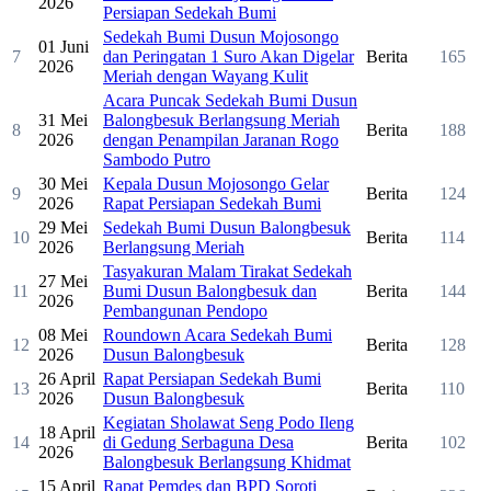
2026
Persiapan Sedekah Bumi
Sedekah Bumi Dusun Mojosongo
01 Juni
7
dan Peringatan 1 Suro Akan Digelar
Berita
165
2026
Meriah dengan Wayang Kulit
Acara Puncak Sedekah Bumi Dusun
31 Mei
Balongbesuk Berlangsung Meriah
8
Berita
188
2026
dengan Penampilan Jaranan Rogo
Sambodo Putro
30 Mei
Kepala Dusun Mojosongo Gelar
9
Berita
124
2026
Rapat Persiapan Sedekah Bumi
29 Mei
Sedekah Bumi Dusun Balongbesuk
10
Berita
114
2026
Berlangsung Meriah
Tasyakuran Malam Tirakat Sedekah
27 Mei
11
Bumi Dusun Balongbesuk dan
Berita
144
2026
Pembangunan Pendopo
08 Mei
Roundown Acara Sedekah Bumi
12
Berita
128
2026
Dusun Balongbesuk
26 April
Rapat Persiapan Sedekah Bumi
13
Berita
110
2026
Dusun Balongbesuk
Kegiatan Sholawat Seng Podo Ileng
18 April
14
di Gedung Serbaguna Desa
Berita
102
2026
Balongbesuk Berlangsung Khidmat
15 April
Rapat Pemdes dan BPD Soroti