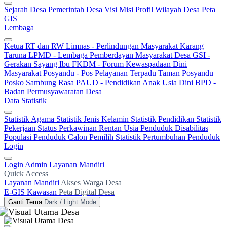
Sejarah Desa
Pemerintah Desa
Visi Misi
Profil Wilayah Desa
Peta
GIS
Lembaga
Ketua RT dan RW
Limnas - Perlindungan Masyarakat
Karang
Taruna
LPMD - Lembaga Pemberdayan Masyarakat Desa
GSI -
Gerakan Sayang Ibu
FKDM - Forum Kewaspadaan Dini
Masyarakat
Posyandu - Pos Pelayanan Terpadu
Taman Posyandu
Posko Sambung Rasa
PAUD - Pendidikan Anak Usia Dini
BPD -
Badan Permusyawaratan Desa
Data Statistik
Statistik Agama
Statistik Jenis Kelamin
Statistik Pendidikan
Statistik
Pekerjaan
Status Perkawinan
Rentan Usia
Penduduk Disabilitas
Populasi Penduduk
Calon Pemilih
Statistik Pertumbuhan Penduduk
Login
Login Admin
Layanan Mandiri
Quick Access
Layanan Mandiri
Akses Warga Desa
E-GIS Kawasan
Peta Digital Desa
Ganti Tema
Dark / Light Mode