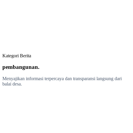
Laki-Laki
49.8%
Perempuan
50.2%
Pemukiman
42%
Sawah
53%
Kategori Berita
Belanja Pemerintahan
54%
pembangunan.
Pembangunan Desa
20%
Pemberdayaan Masyarakat
24%
Menyajikan informasi terpercaya dan transparansi langsung dari
Penanggulangan Bencana
02%
balai desa.
Pembangunan