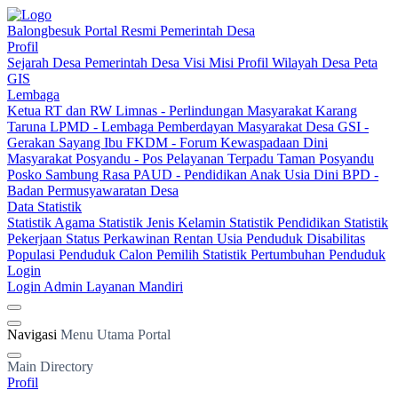
Balongbesuk
Portal Resmi Pemerintah Desa
Profil
Sejarah Desa
Pemerintah Desa
Visi Misi
Profil Wilayah Desa
Peta
GIS
Lembaga
Ketua RT dan RW
Limnas - Perlindungan Masyarakat
Karang
Taruna
LPMD - Lembaga Pemberdayan Masyarakat Desa
GSI -
Gerakan Sayang Ibu
FKDM - Forum Kewaspadaan Dini
Masyarakat
Posyandu - Pos Pelayanan Terpadu
Taman Posyandu
Posko Sambung Rasa
PAUD - Pendidikan Anak Usia Dini
BPD -
Badan Permusyawaratan Desa
Data Statistik
Statistik Agama
Statistik Jenis Kelamin
Statistik Pendidikan
Statistik
Pekerjaan
Status Perkawinan
Rentan Usia
Penduduk Disabilitas
Populasi Penduduk
Calon Pemilih
Statistik Pertumbuhan Penduduk
Login
Login Admin
Layanan Mandiri
Navigasi
Menu Utama Portal
Main Directory
Profil