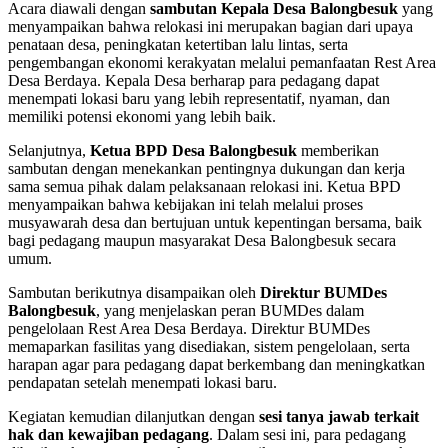
Acara diawali dengan
sambutan Kepala Desa Balongbesuk
yang
menyampaikan bahwa relokasi ini merupakan bagian dari upaya
penataan desa, peningkatan ketertiban lalu lintas, serta
pengembangan ekonomi kerakyatan melalui pemanfaatan Rest Area
Desa Berdaya. Kepala Desa berharap para pedagang dapat
menempati lokasi baru yang lebih representatif, nyaman, dan
memiliki potensi ekonomi yang lebih baik.
Selanjutnya,
Ketua BPD Desa Balongbesuk
memberikan
sambutan dengan menekankan pentingnya dukungan dan kerja
sama semua pihak dalam pelaksanaan relokasi ini. Ketua BPD
menyampaikan bahwa kebijakan ini telah melalui proses
musyawarah desa dan bertujuan untuk kepentingan bersama, baik
bagi pedagang maupun masyarakat Desa Balongbesuk secara
umum.
Sambutan berikutnya disampaikan oleh
Direktur BUMDes
Balongbesuk
, yang menjelaskan peran BUMDes dalam
pengelolaan Rest Area Desa Berdaya. Direktur BUMDes
memaparkan fasilitas yang disediakan, sistem pengelolaan, serta
harapan agar para pedagang dapat berkembang dan meningkatkan
pendapatan setelah menempati lokasi baru.
Kegiatan kemudian dilanjutkan dengan
sesi tanya jawab terkait
hak dan kewajiban pedagang
. Dalam sesi ini, para pedagang