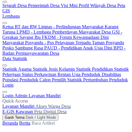
Sejarah Desa
Pemerintah Desa
Visi Misi
Profil Wilayah Desa
Peta
GIS
Lembaga
Ketua RT dan RW
Limnas - Perlindungan Masyarakat
Karang
Taruna
LPMD - Lembaga Pemberdayan Masyarakat Desa
GSI -
Gerakan Sayang Ibu
FKDM - Forum Kewaspadaan Dini
Masyarakat
Posyandu - Pos Pelayanan Terpadu
Taman Posyandu
Posko Sambung Rasa
PAUD - Pendidikan Anak Usia Dini
BPD -
Badan Permusyawaratan Desa
Data Statistik
Statistik Agama
Statistik Jenis Kelamin
Statistik Pendidikan
Statistik
Pekerjaan
Status Perkawinan
Rentan Usia
Penduduk Disabilitas
Populasi Penduduk
Calon Pemilih
Statistik Pertumbuhan Penduduk
Login
Login Admin
Layanan Mandiri
Quick Access
Layanan Mandiri
Akses Warga Desa
E-GIS Kawasan
Peta Digital Desa
Ganti Tema
Dark / Light Mode
Beranda
Berita
Baca Artikel