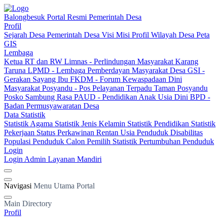
Balongbesuk
Portal Resmi Pemerintah Desa
Profil
Sejarah Desa
Pemerintah Desa
Visi Misi
Profil Wilayah Desa
Peta
GIS
Lembaga
Ketua RT dan RW
Limnas - Perlindungan Masyarakat
Karang
Taruna
LPMD - Lembaga Pemberdayan Masyarakat Desa
GSI -
Gerakan Sayang Ibu
FKDM - Forum Kewaspadaan Dini
Masyarakat
Posyandu - Pos Pelayanan Terpadu
Taman Posyandu
Posko Sambung Rasa
PAUD - Pendidikan Anak Usia Dini
BPD -
Badan Permusyawaratan Desa
Data Statistik
Statistik Agama
Statistik Jenis Kelamin
Statistik Pendidikan
Statistik
Pekerjaan
Status Perkawinan
Rentan Usia
Penduduk Disabilitas
Populasi Penduduk
Calon Pemilih
Statistik Pertumbuhan Penduduk
Login
Login Admin
Layanan Mandiri
Navigasi
Menu Utama Portal
Main Directory
Profil