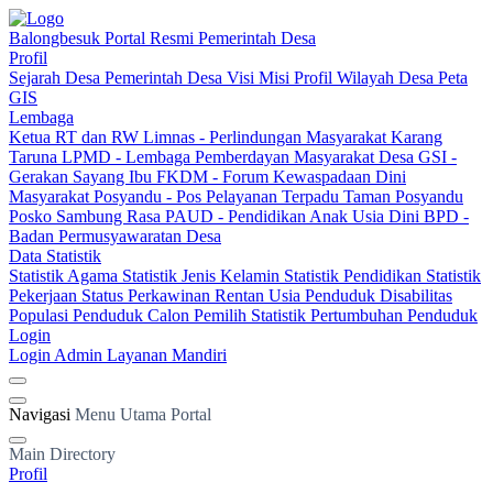
Balongbesuk
Portal Resmi Pemerintah Desa
Profil
Sejarah Desa
Pemerintah Desa
Visi Misi
Profil Wilayah Desa
Peta
GIS
Lembaga
Ketua RT dan RW
Limnas - Perlindungan Masyarakat
Karang
Taruna
LPMD - Lembaga Pemberdayan Masyarakat Desa
GSI -
Gerakan Sayang Ibu
FKDM - Forum Kewaspadaan Dini
Masyarakat
Posyandu - Pos Pelayanan Terpadu
Taman Posyandu
Posko Sambung Rasa
PAUD - Pendidikan Anak Usia Dini
BPD -
Badan Permusyawaratan Desa
Data Statistik
Statistik Agama
Statistik Jenis Kelamin
Statistik Pendidikan
Statistik
Pekerjaan
Status Perkawinan
Rentan Usia
Penduduk Disabilitas
Populasi Penduduk
Calon Pemilih
Statistik Pertumbuhan Penduduk
Login
Login Admin
Layanan Mandiri
Navigasi
Menu Utama Portal
Main Directory
Profil