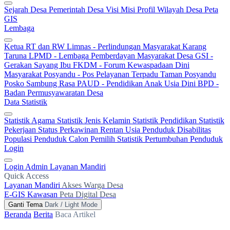
Sejarah Desa
Pemerintah Desa
Visi Misi
Profil Wilayah Desa
Peta
GIS
Lembaga
Ketua RT dan RW
Limnas - Perlindungan Masyarakat
Karang
Taruna
LPMD - Lembaga Pemberdayan Masyarakat Desa
GSI -
Gerakan Sayang Ibu
FKDM - Forum Kewaspadaan Dini
Masyarakat
Posyandu - Pos Pelayanan Terpadu
Taman Posyandu
Posko Sambung Rasa
PAUD - Pendidikan Anak Usia Dini
BPD -
Badan Permusyawaratan Desa
Data Statistik
Statistik Agama
Statistik Jenis Kelamin
Statistik Pendidikan
Statistik
Pekerjaan
Status Perkawinan
Rentan Usia
Penduduk Disabilitas
Populasi Penduduk
Calon Pemilih
Statistik Pertumbuhan Penduduk
Login
Login Admin
Layanan Mandiri
Quick Access
Layanan Mandiri
Akses Warga Desa
E-GIS Kawasan
Peta Digital Desa
Ganti Tema
Dark / Light Mode
Beranda
Berita
Baca Artikel