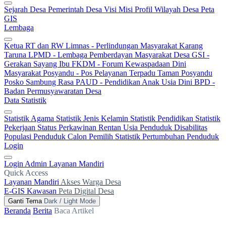
Sejarah Desa
Pemerintah Desa
Visi Misi
Profil Wilayah Desa
Peta
GIS
Lembaga
Ketua RT dan RW
Limnas - Perlindungan Masyarakat
Karang
Taruna
LPMD - Lembaga Pemberdayan Masyarakat Desa
GSI -
Gerakan Sayang Ibu
FKDM - Forum Kewaspadaan Dini
Masyarakat
Posyandu - Pos Pelayanan Terpadu
Taman Posyandu
Posko Sambung Rasa
PAUD - Pendidikan Anak Usia Dini
BPD -
Badan Permusyawaratan Desa
Data Statistik
Statistik Agama
Statistik Jenis Kelamin
Statistik Pendidikan
Statistik
Pekerjaan
Status Perkawinan
Rentan Usia
Penduduk Disabilitas
Populasi Penduduk
Calon Pemilih
Statistik Pertumbuhan Penduduk
Login
Login Admin
Layanan Mandiri
Quick Access
Layanan Mandiri
Akses Warga Desa
E-GIS Kawasan
Peta Digital Desa
Ganti Tema
Dark / Light Mode
Beranda
Berita
Baca Artikel