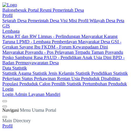
Balongbesuk
Portal Resmi Pemerintah Desa
Profil
Sejarah Desa
Pemerintah Desa
Visi Misi
Profil Wilayah Desa
Peta
GIS
Lembaga
Ketua RT dan RW
Limnas - Perlindungan Masyarakat
Karang
Taruna
LPMD - Lembaga Pemberdayan Masyarakat Desa
GSI -
Gerakan Sayang Ibu
FKDM - Forum Kewaspadaan Dini
Masyarakat
Posyandu - Pos Pelayanan Terpadu
Taman Posyandu
Posko Sambung Rasa
PAUD - Pendidikan Anak Usia Dini
BPD -
Badan Permusyawaratan Desa
Data Statistik
Statistik Agama
Statistik Jenis Kelamin
Statistik Pendidikan
Statistik
Pekerjaan
Status Perkawinan
Rentan Usia
Penduduk Disabilitas
Populasi Penduduk
Calon Pemilih
Statistik Pertumbuhan Penduduk
Login
Login Admin
Layanan Mandiri
Navigasi
Menu Utama Portal
Main Directory
Profil