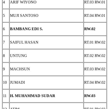
4
ARIF WIYONO
RT.03 RW.01
5
MUJI SANTOSO
RT.04 RW.01
6
BAMBANG EDI S.
RW.02
7
SAIFUL HASAN
RT.01 RW.02
8
UNTUNG
RT.02 RW.02
9
MACHSUN
RT.03 RW.02
10
JUMADI
RT.04 RW.02
11
H. MUHAMMAD SUDAR
RW.03