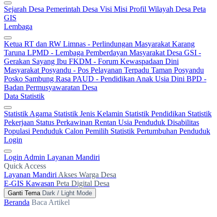
Sejarah Desa
Pemerintah Desa
Visi Misi
Profil Wilayah Desa
Peta
GIS
Lembaga
Ketua RT dan RW
Limnas - Perlindungan Masyarakat
Karang
Taruna
LPMD - Lembaga Pemberdayan Masyarakat Desa
GSI -
Gerakan Sayang Ibu
FKDM - Forum Kewaspadaan Dini
Masyarakat
Posyandu - Pos Pelayanan Terpadu
Taman Posyandu
Posko Sambung Rasa
PAUD - Pendidikan Anak Usia Dini
BPD -
Badan Permusyawaratan Desa
Data Statistik
Statistik Agama
Statistik Jenis Kelamin
Statistik Pendidikan
Statistik
Pekerjaan
Status Perkawinan
Rentan Usia
Penduduk Disabilitas
Populasi Penduduk
Calon Pemilih
Statistik Pertumbuhan Penduduk
Login
Login Admin
Layanan Mandiri
Quick Access
Layanan Mandiri
Akses Warga Desa
E-GIS Kawasan
Peta Digital Desa
Ganti Tema
Dark / Light Mode
Beranda
Baca Artikel