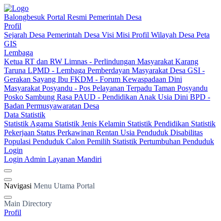
Balongbesuk
Portal Resmi Pemerintah Desa
Profil
Sejarah Desa
Pemerintah Desa
Visi Misi
Profil Wilayah Desa
Peta
GIS
Lembaga
Ketua RT dan RW
Limnas - Perlindungan Masyarakat
Karang
Taruna
LPMD - Lembaga Pemberdayan Masyarakat Desa
GSI -
Gerakan Sayang Ibu
FKDM - Forum Kewaspadaan Dini
Masyarakat
Posyandu - Pos Pelayanan Terpadu
Taman Posyandu
Posko Sambung Rasa
PAUD - Pendidikan Anak Usia Dini
BPD -
Badan Permusyawaratan Desa
Data Statistik
Statistik Agama
Statistik Jenis Kelamin
Statistik Pendidikan
Statistik
Pekerjaan
Status Perkawinan
Rentan Usia
Penduduk Disabilitas
Populasi Penduduk
Calon Pemilih
Statistik Pertumbuhan Penduduk
Login
Login Admin
Layanan Mandiri
Navigasi
Menu Utama Portal
Main Directory
Profil