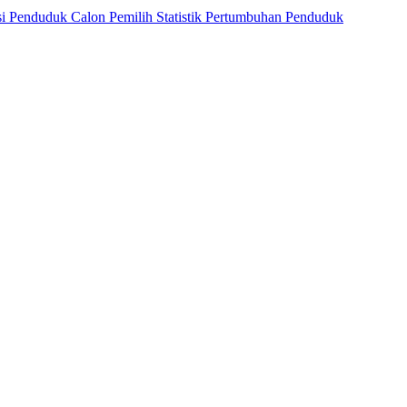
si Penduduk
Calon Pemilih
Statistik Pertumbuhan Penduduk