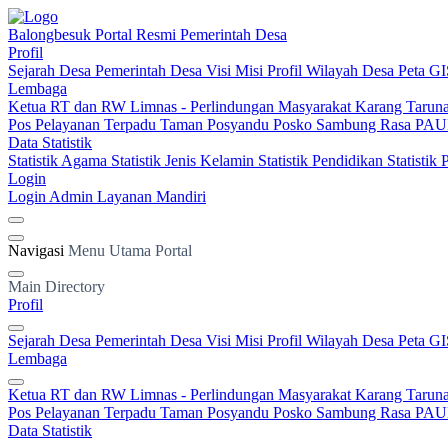
Balongbesuk
Portal Resmi Pemerintah Desa
Profil
Sejarah Desa
Pemerintah Desa
Visi Misi
Profil Wilayah Desa
Peta GI
Lembaga
Ketua RT dan RW
Limnas - Perlindungan Masyarakat
Karang Tarun
Pos Pelayanan Terpadu
Taman Posyandu
Posko Sambung Rasa
PAUD
Data Statistik
Statistik Agama
Statistik Jenis Kelamin
Statistik Pendidikan
Statistik
Login
Login Admin
Layanan Mandiri
Navigasi
Menu Utama Portal
Main Directory
Profil
Sejarah Desa
Pemerintah Desa
Visi Misi
Profil Wilayah Desa
Peta GI
Lembaga
Ketua RT dan RW
Limnas - Perlindungan Masyarakat
Karang Tarun
Pos Pelayanan Terpadu
Taman Posyandu
Posko Sambung Rasa
PAUD
Data Statistik