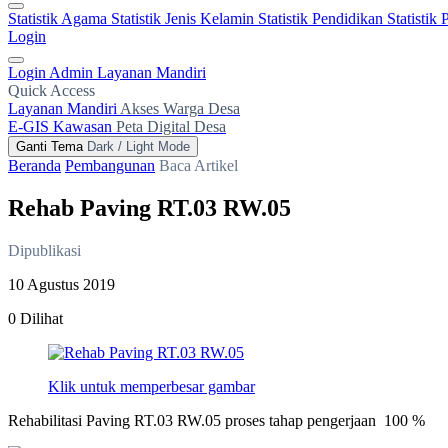
Statistik Agama
Statistik Jenis Kelamin
Statistik Pendidikan
Statistik
Login
Login Admin
Layanan Mandiri
Quick Access
Layanan Mandiri
Akses Warga Desa
E-GIS Kawasan
Peta Digital Desa
Ganti Tema
Dark / Light Mode
Beranda
Pembangunan
Baca Artikel
Rehab Paving RT.03 RW.05
Dipublikasi
10 Agustus 2019
0 Dilihat
Klik untuk memperbesar gambar
Rehabilitasi Paving RT.03 RW.05 proses tahap pengerjaan 100 %