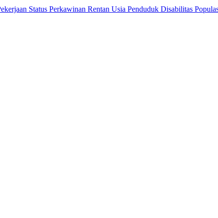
 Pekerjaan
Status Perkawinan
Rentan Usia
Penduduk Disabilitas
Popula