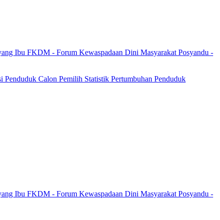
yang Ibu
FKDM - Forum Kewaspadaan Dini Masyarakat
Posyandu -
si Penduduk
Calon Pemilih
Statistik Pertumbuhan Penduduk
yang Ibu
FKDM - Forum Kewaspadaan Dini Masyarakat
Posyandu -