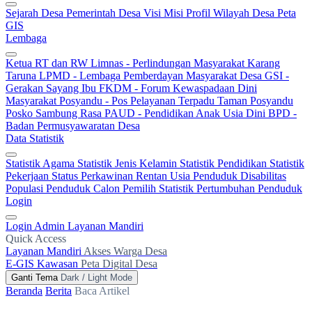
Sejarah Desa
Pemerintah Desa
Visi Misi
Profil Wilayah Desa
Peta
GIS
Lembaga
Ketua RT dan RW
Limnas - Perlindungan Masyarakat
Karang
Taruna
LPMD - Lembaga Pemberdayan Masyarakat Desa
GSI -
Gerakan Sayang Ibu
FKDM - Forum Kewaspadaan Dini
Masyarakat
Posyandu - Pos Pelayanan Terpadu
Taman Posyandu
Posko Sambung Rasa
PAUD - Pendidikan Anak Usia Dini
BPD -
Badan Permusyawaratan Desa
Data Statistik
Statistik Agama
Statistik Jenis Kelamin
Statistik Pendidikan
Statistik
Pekerjaan
Status Perkawinan
Rentan Usia
Penduduk Disabilitas
Populasi Penduduk
Calon Pemilih
Statistik Pertumbuhan Penduduk
Login
Login Admin
Layanan Mandiri
Quick Access
Layanan Mandiri
Akses Warga Desa
E-GIS Kawasan
Peta Digital Desa
Ganti Tema
Dark / Light Mode
Beranda
Berita
Baca Artikel