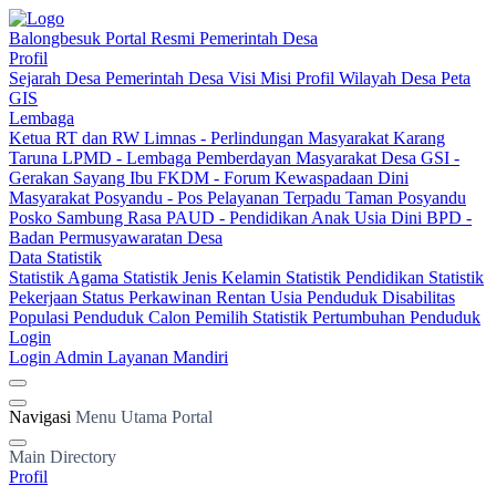
Balongbesuk
Portal Resmi Pemerintah Desa
Profil
Sejarah Desa
Pemerintah Desa
Visi Misi
Profil Wilayah Desa
Peta
GIS
Lembaga
Ketua RT dan RW
Limnas - Perlindungan Masyarakat
Karang
Taruna
LPMD - Lembaga Pemberdayan Masyarakat Desa
GSI -
Gerakan Sayang Ibu
FKDM - Forum Kewaspadaan Dini
Masyarakat
Posyandu - Pos Pelayanan Terpadu
Taman Posyandu
Posko Sambung Rasa
PAUD - Pendidikan Anak Usia Dini
BPD -
Badan Permusyawaratan Desa
Data Statistik
Statistik Agama
Statistik Jenis Kelamin
Statistik Pendidikan
Statistik
Pekerjaan
Status Perkawinan
Rentan Usia
Penduduk Disabilitas
Populasi Penduduk
Calon Pemilih
Statistik Pertumbuhan Penduduk
Login
Login Admin
Layanan Mandiri
Navigasi
Menu Utama Portal
Main Directory
Profil