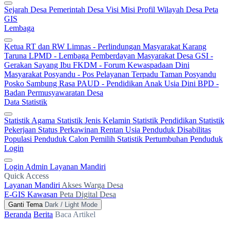
Sejarah Desa
Pemerintah Desa
Visi Misi
Profil Wilayah Desa
Peta
GIS
Lembaga
Ketua RT dan RW
Limnas - Perlindungan Masyarakat
Karang
Taruna
LPMD - Lembaga Pemberdayan Masyarakat Desa
GSI -
Gerakan Sayang Ibu
FKDM - Forum Kewaspadaan Dini
Masyarakat
Posyandu - Pos Pelayanan Terpadu
Taman Posyandu
Posko Sambung Rasa
PAUD - Pendidikan Anak Usia Dini
BPD -
Badan Permusyawaratan Desa
Data Statistik
Statistik Agama
Statistik Jenis Kelamin
Statistik Pendidikan
Statistik
Pekerjaan
Status Perkawinan
Rentan Usia
Penduduk Disabilitas
Populasi Penduduk
Calon Pemilih
Statistik Pertumbuhan Penduduk
Login
Login Admin
Layanan Mandiri
Quick Access
Layanan Mandiri
Akses Warga Desa
E-GIS Kawasan
Peta Digital Desa
Ganti Tema
Dark / Light Mode
Beranda
Berita
Baca Artikel