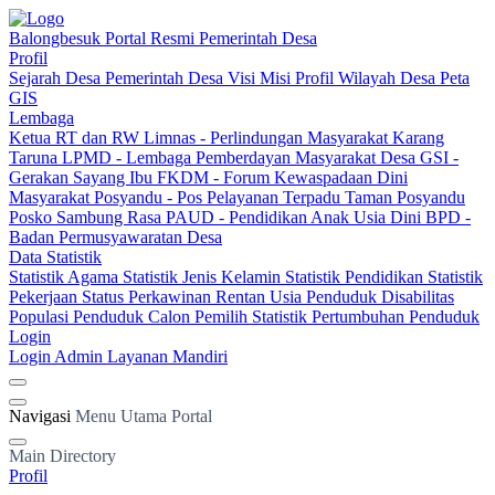
Balongbesuk
Portal Resmi Pemerintah Desa
Profil
Sejarah Desa
Pemerintah Desa
Visi Misi
Profil Wilayah Desa
Peta
GIS
Lembaga
Ketua RT dan RW
Limnas - Perlindungan Masyarakat
Karang
Taruna
LPMD - Lembaga Pemberdayan Masyarakat Desa
GSI -
Gerakan Sayang Ibu
FKDM - Forum Kewaspadaan Dini
Masyarakat
Posyandu - Pos Pelayanan Terpadu
Taman Posyandu
Posko Sambung Rasa
PAUD - Pendidikan Anak Usia Dini
BPD -
Badan Permusyawaratan Desa
Data Statistik
Statistik Agama
Statistik Jenis Kelamin
Statistik Pendidikan
Statistik
Pekerjaan
Status Perkawinan
Rentan Usia
Penduduk Disabilitas
Populasi Penduduk
Calon Pemilih
Statistik Pertumbuhan Penduduk
Login
Login Admin
Layanan Mandiri
Navigasi
Menu Utama Portal
Main Directory
Profil