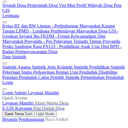
Sejarah Desa
Pemerintah Desa
Visi Misi
Profil Wilayah Desa
Peta
GIS
Lembaga
Ketua RT dan RW
Limnas - Perlindungan Masyarakat
Karang
Taruna
LPMD - Lembaga Pemberdayan Masyarakat Desa
GSI -
Gerakan Sayang Ibu
FKDM - Forum Kewaspadaan Dini
Masyarakat
Posyandu - Pos Pelayanan Terpadu
Taman Posyandu
Posko Sambung Rasa
PAUD - Pendidikan Anak Usia Dini
BPD -
Badan Permusyawaratan Desa
Data Statistik
Statistik Agama
Statistik Jenis Kelamin
Statistik Pendidikan
Statistik
Pekerjaan
Status Perkawinan
Rentan Usia
Penduduk Disabilitas
Populasi Penduduk
Calon Pemilih
Statistik Pertumbuhan Penduduk
Login
Login Admin
Layanan Mandiri
Quick Access
Layanan Mandiri
Akses Warga Desa
E-GIS Kawasan
Peta Digital Desa
Ganti Tema
Dark / Light Mode
Beranda
Pembangunan
Baca Artikel