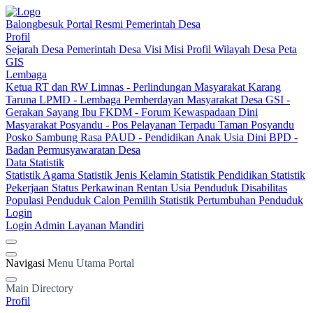
Balongbesuk
Portal Resmi Pemerintah Desa
Profil
Sejarah Desa
Pemerintah Desa
Visi Misi
Profil Wilayah Desa
Peta
GIS
Lembaga
Ketua RT dan RW
Limnas - Perlindungan Masyarakat
Karang
Taruna
LPMD - Lembaga Pemberdayan Masyarakat Desa
GSI -
Gerakan Sayang Ibu
FKDM - Forum Kewaspadaan Dini
Masyarakat
Posyandu - Pos Pelayanan Terpadu
Taman Posyandu
Posko Sambung Rasa
PAUD - Pendidikan Anak Usia Dini
BPD -
Badan Permusyawaratan Desa
Data Statistik
Statistik Agama
Statistik Jenis Kelamin
Statistik Pendidikan
Statistik
Pekerjaan
Status Perkawinan
Rentan Usia
Penduduk Disabilitas
Populasi Penduduk
Calon Pemilih
Statistik Pertumbuhan Penduduk
Login
Login Admin
Layanan Mandiri
Navigasi
Menu Utama Portal
Main Directory
Profil