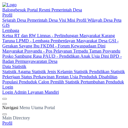
Balongbesuk
Portal Resmi Pemerintah Desa
Profil
Sejarah Desa
Pemerintah Desa
Visi Misi
Profil Wilayah Desa
Peta
GIS
Lembaga
Ketua RT dan RW
Limnas - Perlindungan Masyarakat
Karang
Taruna
LPMD - Lembaga Pemberdayan Masyarakat Desa
GSI -
Gerakan Sayang Ibu
FKDM - Forum Kewaspadaan Dini
Masyarakat
Posyandu - Pos Pelayanan Terpadu
Taman Posyandu
Posko Sambung Rasa
PAUD - Pendidikan Anak Usia Dini
BPD -
Badan Permusyawaratan Desa
Data Statistik
Statistik Agama
Statistik Jenis Kelamin
Statistik Pendidikan
Statistik
Pekerjaan
Status Perkawinan
Rentan Usia
Penduduk Disabilitas
Populasi Penduduk
Calon Pemilih
Statistik Pertumbuhan Penduduk
Login
Login Admin
Layanan Mandiri
Navigasi
Menu Utama Portal
Main Directory
Profil