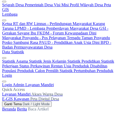
Sejarah Desa
Pemerintah Desa
Visi Misi
Profil Wilayah Desa
Peta
GIS
Lembaga
Ketua RT dan RW
Limnas - Perlindungan Masyarakat
Karang
Taruna
LPMD - Lembaga Pemberdayan Masyarakat Desa
GSI -
Gerakan Sayang Ibu
FKDM - Forum Kewaspadaan Dini
Masyarakat
Posyandu - Pos Pelayanan Terpadu
Taman Posyandu
Posko Sambung Rasa
PAUD - Pendidikan Anak Usia Dini
BPD -
Badan Permusyawaratan Desa
Data Statistik
Statistik Agama
Statistik Jenis Kelamin
Statistik Pendidikan
Statistik
Pekerjaan
Status Perkawinan
Rentan Usia
Penduduk Disabilitas
Populasi Penduduk
Calon Pemilih
Statistik Pertumbuhan Penduduk
Login
Login Admin
Layanan Mandiri
Quick Access
Layanan Mandiri
Akses Warga Desa
E-GIS Kawasan
Peta Digital Desa
Ganti Tema
Dark / Light Mode
Beranda
Berita
Baca Artikel