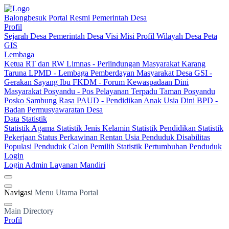
Balongbesuk
Portal Resmi Pemerintah Desa
Profil
Sejarah Desa
Pemerintah Desa
Visi Misi
Profil Wilayah Desa
Peta
GIS
Lembaga
Ketua RT dan RW
Limnas - Perlindungan Masyarakat
Karang
Taruna
LPMD - Lembaga Pemberdayan Masyarakat Desa
GSI -
Gerakan Sayang Ibu
FKDM - Forum Kewaspadaan Dini
Masyarakat
Posyandu - Pos Pelayanan Terpadu
Taman Posyandu
Posko Sambung Rasa
PAUD - Pendidikan Anak Usia Dini
BPD -
Badan Permusyawaratan Desa
Data Statistik
Statistik Agama
Statistik Jenis Kelamin
Statistik Pendidikan
Statistik
Pekerjaan
Status Perkawinan
Rentan Usia
Penduduk Disabilitas
Populasi Penduduk
Calon Pemilih
Statistik Pertumbuhan Penduduk
Login
Login Admin
Layanan Mandiri
Navigasi
Menu Utama Portal
Main Directory
Profil