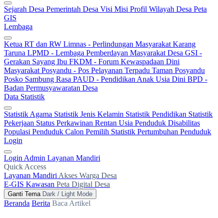
Sejarah Desa
Pemerintah Desa
Visi Misi
Profil Wilayah Desa
Peta
GIS
Lembaga
Ketua RT dan RW
Limnas - Perlindungan Masyarakat
Karang
Taruna
LPMD - Lembaga Pemberdayan Masyarakat Desa
GSI -
Gerakan Sayang Ibu
FKDM - Forum Kewaspadaan Dini
Masyarakat
Posyandu - Pos Pelayanan Terpadu
Taman Posyandu
Posko Sambung Rasa
PAUD - Pendidikan Anak Usia Dini
BPD -
Badan Permusyawaratan Desa
Data Statistik
Statistik Agama
Statistik Jenis Kelamin
Statistik Pendidikan
Statistik
Pekerjaan
Status Perkawinan
Rentan Usia
Penduduk Disabilitas
Populasi Penduduk
Calon Pemilih
Statistik Pertumbuhan Penduduk
Login
Login Admin
Layanan Mandiri
Quick Access
Layanan Mandiri
Akses Warga Desa
E-GIS Kawasan
Peta Digital Desa
Ganti Tema
Dark / Light Mode
Beranda
Berita
Baca Artikel