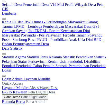
Sejarah Desa
Pemerintah Desa
Visi Misi
Profil Wilayah Desa
Peta
GIS
Lembaga
Ketua RT dan RW
Limnas - Perlindungan Masyarakat
Karang
Taruna
LPMD - Lembaga Pemberdayan Masyarakat Desa
GSI -
Gerakan Sayang Ibu
FKDM - Forum Kewaspadaan Dini
Masyarakat
Posyandu - Pos Pelayanan Terpadu
Taman Posyandu
Posko Sambung Rasa
PAUD - Pendidikan Anak Usia Dini
BPD -
Badan Permusyawaratan Desa
Data Statistik
Statistik Agama
Statistik Jenis Kelamin
Statistik Pendidikan
Statistik
Pekerjaan
Status Perkawinan
Rentan Usia
Penduduk Disabilitas
Populasi Penduduk
Calon Pemilih
Statistik Pertumbuhan Penduduk
Login
Login Admin
Layanan Mandiri
Quick Access
Layanan Mandiri
Akses Warga Desa
E-GIS Kawasan
Peta Digital Desa
Ganti Tema
Dark / Light Mode
Beranda
Berita
Baca Artikel