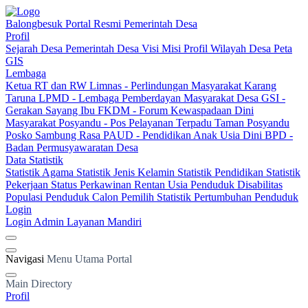
Balongbesuk
Portal Resmi Pemerintah Desa
Profil
Sejarah Desa
Pemerintah Desa
Visi Misi
Profil Wilayah Desa
Peta
GIS
Lembaga
Ketua RT dan RW
Limnas - Perlindungan Masyarakat
Karang
Taruna
LPMD - Lembaga Pemberdayan Masyarakat Desa
GSI -
Gerakan Sayang Ibu
FKDM - Forum Kewaspadaan Dini
Masyarakat
Posyandu - Pos Pelayanan Terpadu
Taman Posyandu
Posko Sambung Rasa
PAUD - Pendidikan Anak Usia Dini
BPD -
Badan Permusyawaratan Desa
Data Statistik
Statistik Agama
Statistik Jenis Kelamin
Statistik Pendidikan
Statistik
Pekerjaan
Status Perkawinan
Rentan Usia
Penduduk Disabilitas
Populasi Penduduk
Calon Pemilih
Statistik Pertumbuhan Penduduk
Login
Login Admin
Layanan Mandiri
Navigasi
Menu Utama Portal
Main Directory
Profil