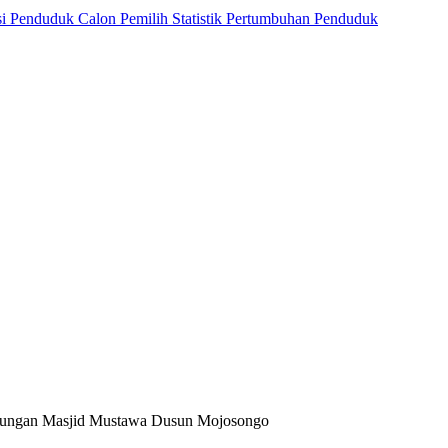
si Penduduk
Calon Pemilih
Statistik Pertumbuhan Penduduk
ngkungan Masjid Mustawa Dusun Mojosongo