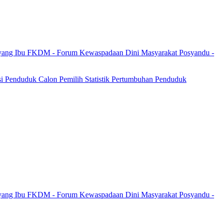
yang Ibu
FKDM - Forum Kewaspadaan Dini Masyarakat
Posyandu -
si Penduduk
Calon Pemilih
Statistik Pertumbuhan Penduduk
yang Ibu
FKDM - Forum Kewaspadaan Dini Masyarakat
Posyandu -