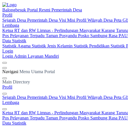
Balongbesuk
Portal Resmi Pemerintah Desa
Profil
Sejarah Desa
Pemerintah Desa
Visi Misi
Profil Wilayah Desa
Peta GI
Lembaga
Ketua RT dan RW
Limnas - Perlindungan Masyarakat
Karang Tarun
Pos Pelayanan Terpadu
Taman Posyandu
Posko Sambung Rasa
PAUD
Data Statistik
Statistik Agama
Statistik Jenis Kelamin
Statistik Pendidikan
Statistik
Login
Login Admin
Layanan Mandiri
Navigasi
Menu Utama Portal
Main Directory
Profil
Sejarah Desa
Pemerintah Desa
Visi Misi
Profil Wilayah Desa
Peta GI
Lembaga
Ketua RT dan RW
Limnas - Perlindungan Masyarakat
Karang Tarun
Pos Pelayanan Terpadu
Taman Posyandu
Posko Sambung Rasa
PAUD
Data Statistik