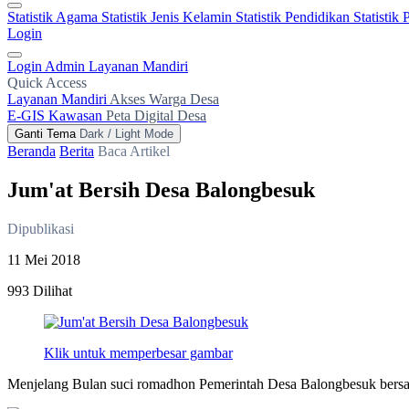
Statistik Agama
Statistik Jenis Kelamin
Statistik Pendidikan
Statistik
Login
Login Admin
Layanan Mandiri
Quick Access
Layanan Mandiri
Akses Warga Desa
E-GIS Kawasan
Peta Digital Desa
Ganti Tema
Dark / Light Mode
Beranda
Berita
Baca Artikel
Jum'at Bersih Desa Balongbesuk
Dipublikasi
11 Mei 2018
993 Dilihat
Klik untuk memperbesar gambar
Menjelang Bulan suci romadhon Pemerintah Desa Balongbesuk bersa