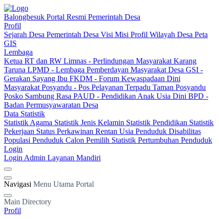
Balongbesuk
Portal Resmi Pemerintah Desa
Profil
Sejarah Desa
Pemerintah Desa
Visi Misi
Profil Wilayah Desa
Peta
GIS
Lembaga
Ketua RT dan RW
Limnas - Perlindungan Masyarakat
Karang
Taruna
LPMD - Lembaga Pemberdayan Masyarakat Desa
GSI -
Gerakan Sayang Ibu
FKDM - Forum Kewaspadaan Dini
Masyarakat
Posyandu - Pos Pelayanan Terpadu
Taman Posyandu
Posko Sambung Rasa
PAUD - Pendidikan Anak Usia Dini
BPD -
Badan Permusyawaratan Desa
Data Statistik
Statistik Agama
Statistik Jenis Kelamin
Statistik Pendidikan
Statistik
Pekerjaan
Status Perkawinan
Rentan Usia
Penduduk Disabilitas
Populasi Penduduk
Calon Pemilih
Statistik Pertumbuhan Penduduk
Login
Login Admin
Layanan Mandiri
Navigasi
Menu Utama Portal
Main Directory
Profil