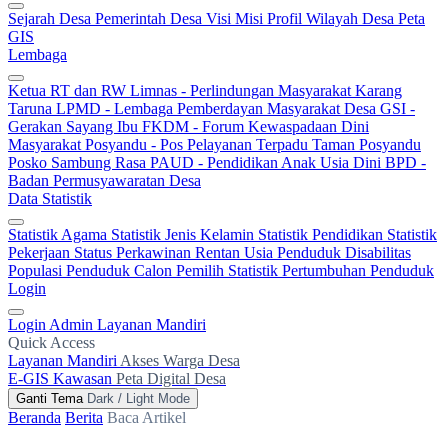
Sejarah Desa
Pemerintah Desa
Visi Misi
Profil Wilayah Desa
Peta
GIS
Lembaga
Ketua RT dan RW
Limnas - Perlindungan Masyarakat
Karang
Taruna
LPMD - Lembaga Pemberdayan Masyarakat Desa
GSI -
Gerakan Sayang Ibu
FKDM - Forum Kewaspadaan Dini
Masyarakat
Posyandu - Pos Pelayanan Terpadu
Taman Posyandu
Posko Sambung Rasa
PAUD - Pendidikan Anak Usia Dini
BPD -
Badan Permusyawaratan Desa
Data Statistik
Statistik Agama
Statistik Jenis Kelamin
Statistik Pendidikan
Statistik
Pekerjaan
Status Perkawinan
Rentan Usia
Penduduk Disabilitas
Populasi Penduduk
Calon Pemilih
Statistik Pertumbuhan Penduduk
Login
Login Admin
Layanan Mandiri
Quick Access
Layanan Mandiri
Akses Warga Desa
E-GIS Kawasan
Peta Digital Desa
Ganti Tema
Dark / Light Mode
Beranda
Berita
Baca Artikel