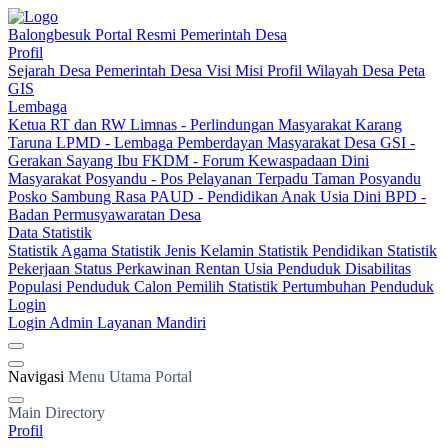
Balongbesuk
Portal Resmi Pemerintah Desa
Profil
Sejarah Desa
Pemerintah Desa
Visi Misi
Profil Wilayah Desa
Peta
GIS
Lembaga
Ketua RT dan RW
Limnas - Perlindungan Masyarakat
Karang
Taruna
LPMD - Lembaga Pemberdayan Masyarakat Desa
GSI -
Gerakan Sayang Ibu
FKDM - Forum Kewaspadaan Dini
Masyarakat
Posyandu - Pos Pelayanan Terpadu
Taman Posyandu
Posko Sambung Rasa
PAUD - Pendidikan Anak Usia Dini
BPD -
Badan Permusyawaratan Desa
Data Statistik
Statistik Agama
Statistik Jenis Kelamin
Statistik Pendidikan
Statistik
Pekerjaan
Status Perkawinan
Rentan Usia
Penduduk Disabilitas
Populasi Penduduk
Calon Pemilih
Statistik Pertumbuhan Penduduk
Login
Login Admin
Layanan Mandiri
Navigasi
Menu Utama Portal
Main Directory
Profil