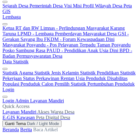
Sejarah Desa
Pemerintah Desa
Visi Misi
Profil Wilayah Desa
Peta
GIS
Lembaga
Ketua RT dan RW
Limnas - Perlindungan Masyarakat
Karang
Taruna
LPMD - Lembaga Pemberdayan Masyarakat Desa
GSI -
Gerakan Sayang Ibu
FKDM - Forum Kewaspadaan Dini
Masyarakat
Posyandu - Pos Pelayanan Terpadu
Taman Posyandu
Posko Sambung Rasa
PAUD - Pendidikan Anak Usia Dini
BPD -
Badan Permusyawaratan Desa
Data Statistik
Statistik Agama
Statistik Jenis Kelamin
Statistik Pendidikan
Statistik
Pekerjaan
Status Perkawinan
Rentan Usia
Penduduk Disabilitas
Populasi Penduduk
Calon Pemilih
Statistik Pertumbuhan Penduduk
Login
Login Admin
Layanan Mandiri
Quick Access
Layanan Mandiri
Akses Warga Desa
E-GIS Kawasan
Peta Digital Desa
Ganti Tema
Dark / Light Mode
Beranda
Berita
Baca Artikel