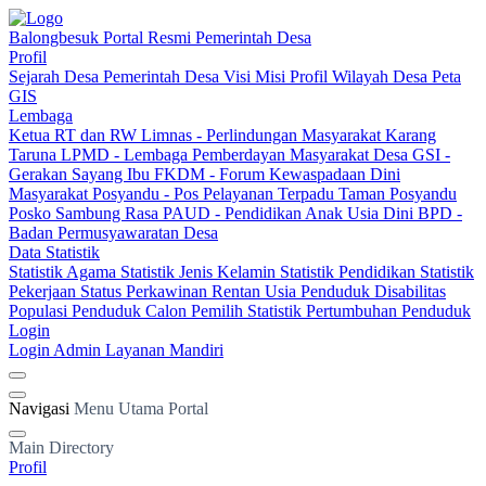
Balongbesuk
Portal Resmi Pemerintah Desa
Profil
Sejarah Desa
Pemerintah Desa
Visi Misi
Profil Wilayah Desa
Peta
GIS
Lembaga
Ketua RT dan RW
Limnas - Perlindungan Masyarakat
Karang
Taruna
LPMD - Lembaga Pemberdayan Masyarakat Desa
GSI -
Gerakan Sayang Ibu
FKDM - Forum Kewaspadaan Dini
Masyarakat
Posyandu - Pos Pelayanan Terpadu
Taman Posyandu
Posko Sambung Rasa
PAUD - Pendidikan Anak Usia Dini
BPD -
Badan Permusyawaratan Desa
Data Statistik
Statistik Agama
Statistik Jenis Kelamin
Statistik Pendidikan
Statistik
Pekerjaan
Status Perkawinan
Rentan Usia
Penduduk Disabilitas
Populasi Penduduk
Calon Pemilih
Statistik Pertumbuhan Penduduk
Login
Login Admin
Layanan Mandiri
Navigasi
Menu Utama Portal
Main Directory
Profil