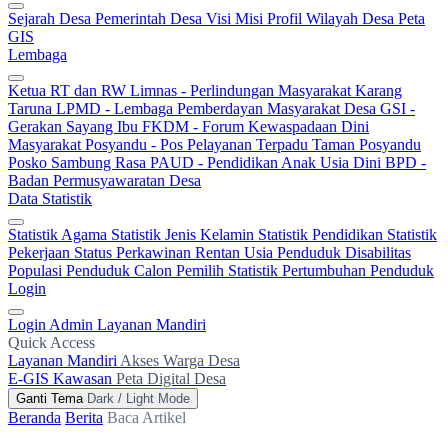
Sejarah Desa
Pemerintah Desa
Visi Misi
Profil Wilayah Desa
Peta
GIS
Lembaga
Ketua RT dan RW
Limnas - Perlindungan Masyarakat
Karang
Taruna
LPMD - Lembaga Pemberdayan Masyarakat Desa
GSI -
Gerakan Sayang Ibu
FKDM - Forum Kewaspadaan Dini
Masyarakat
Posyandu - Pos Pelayanan Terpadu
Taman Posyandu
Posko Sambung Rasa
PAUD - Pendidikan Anak Usia Dini
BPD -
Badan Permusyawaratan Desa
Data Statistik
Statistik Agama
Statistik Jenis Kelamin
Statistik Pendidikan
Statistik
Pekerjaan
Status Perkawinan
Rentan Usia
Penduduk Disabilitas
Populasi Penduduk
Calon Pemilih
Statistik Pertumbuhan Penduduk
Login
Login Admin
Layanan Mandiri
Quick Access
Layanan Mandiri
Akses Warga Desa
E-GIS Kawasan
Peta Digital Desa
Ganti Tema
Dark / Light Mode
Beranda
Berita
Baca Artikel