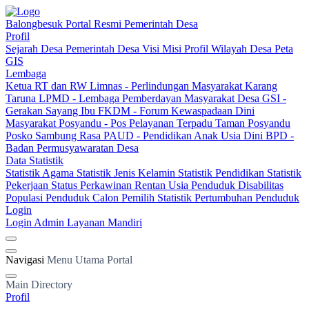
Balongbesuk
Portal Resmi Pemerintah Desa
Profil
Sejarah Desa
Pemerintah Desa
Visi Misi
Profil Wilayah Desa
Peta
GIS
Lembaga
Ketua RT dan RW
Limnas - Perlindungan Masyarakat
Karang
Taruna
LPMD - Lembaga Pemberdayan Masyarakat Desa
GSI -
Gerakan Sayang Ibu
FKDM - Forum Kewaspadaan Dini
Masyarakat
Posyandu - Pos Pelayanan Terpadu
Taman Posyandu
Posko Sambung Rasa
PAUD - Pendidikan Anak Usia Dini
BPD -
Badan Permusyawaratan Desa
Data Statistik
Statistik Agama
Statistik Jenis Kelamin
Statistik Pendidikan
Statistik
Pekerjaan
Status Perkawinan
Rentan Usia
Penduduk Disabilitas
Populasi Penduduk
Calon Pemilih
Statistik Pertumbuhan Penduduk
Login
Login Admin
Layanan Mandiri
Navigasi
Menu Utama Portal
Main Directory
Profil