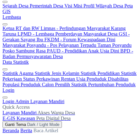
Sejarah Desa
Pemerintah Desa
Visi Misi
Profil Wilayah Desa
Peta
GIS
Lembaga
Ketua RT dan RW
Limnas - Perlindungan Masyarakat
Karang
Taruna
LPMD - Lembaga Pemberdayan Masyarakat Desa
GSI -
Gerakan Sayang Ibu
FKDM - Forum Kewaspadaan Dini
Masyarakat
Posyandu - Pos Pelayanan Terpadu
Taman Posyandu
Posko Sambung Rasa
PAUD - Pendidikan Anak Usia Dini
BPD -
Badan Permusyawaratan Desa
Data Statistik
Statistik Agama
Statistik Jenis Kelamin
Statistik Pendidikan
Statistik
Pekerjaan
Status Perkawinan
Rentan Usia
Penduduk Disabilitas
Populasi Penduduk
Calon Pemilih
Statistik Pertumbuhan Penduduk
Login
Login Admin
Layanan Mandiri
Quick Access
Layanan Mandiri
Akses Warga Desa
E-GIS Kawasan
Peta Digital Desa
Ganti Tema
Dark / Light Mode
Beranda
Berita
Baca Artikel