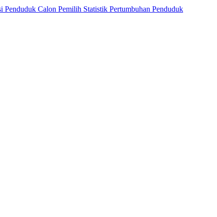
si Penduduk
Calon Pemilih
Statistik Pertumbuhan Penduduk