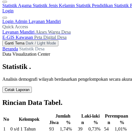
Statistik Agama
Statistik Jenis Kelamin
Statistik Pendidikan
Statistik
Login
Login Admin
Layanan Mandiri
Quick Access
Layanan Mandiri
Akses Warga Desa
E-GIS Kawasan
Peta Digital Desa
Ganti Tema
Dark / Light Mode
Beranda
Statistik Desa
Data Visualization Center
Statistik
.
Analisis demografi wilayah berdasarkan pengelompokan secara akura
Cetak Laporan
Rincian Data
Tabel
.
Jumlah
Laki-laki
Perempuan
No
Kelompok
Jiwa
%
n
%
n
%
1
0 s/d 1 Tahun
93
1,74%
39
0,73%
54
1,01%