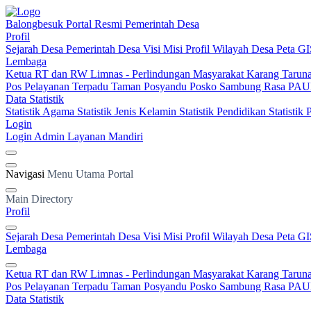
Balongbesuk
Portal Resmi Pemerintah Desa
Profil
Sejarah Desa
Pemerintah Desa
Visi Misi
Profil Wilayah Desa
Peta GI
Lembaga
Ketua RT dan RW
Limnas - Perlindungan Masyarakat
Karang Tarun
Pos Pelayanan Terpadu
Taman Posyandu
Posko Sambung Rasa
PAUD
Data Statistik
Statistik Agama
Statistik Jenis Kelamin
Statistik Pendidikan
Statistik
Login
Login Admin
Layanan Mandiri
Navigasi
Menu Utama Portal
Main Directory
Profil
Sejarah Desa
Pemerintah Desa
Visi Misi
Profil Wilayah Desa
Peta GI
Lembaga
Ketua RT dan RW
Limnas - Perlindungan Masyarakat
Karang Tarun
Pos Pelayanan Terpadu
Taman Posyandu
Posko Sambung Rasa
PAUD
Data Statistik