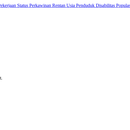
 Pekerjaan
Status Perkawinan
Rentan Usia
Penduduk Disabilitas
Popula
t.