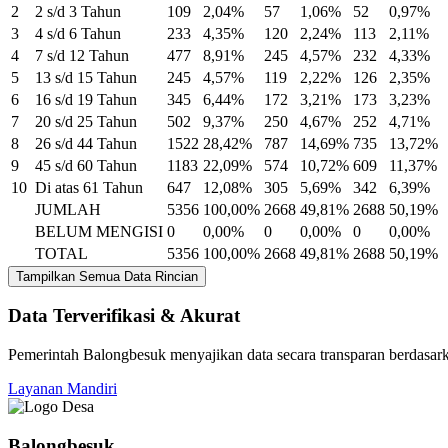
2
2 s/d 3 Tahun
109
2,04%
57
1,06%
52
0,97%
3
4 s/d 6 Tahun
233
4,35%
120
2,24%
113
2,11%
4
7 s/d 12 Tahun
477
8,91%
245
4,57%
232
4,33%
5
13 s/d 15 Tahun
245
4,57%
119
2,22%
126
2,35%
6
16 s/d 19 Tahun
345
6,44%
172
3,21%
173
3,23%
7
20 s/d 25 Tahun
502
9,37%
250
4,67%
252
4,71%
8
26 s/d 44 Tahun
1522
28,42%
787
14,69%
735
13,72%
9
45 s/d 60 Tahun
1183
22,09%
574
10,72%
609
11,37%
10
Di atas 61 Tahun
647
12,08%
305
5,69%
342
6,39%
JUMLAH
5356
100,00%
2668
49,81%
2688
50,19%
BELUM MENGISI
0
0,00%
0
0,00%
0
0,00%
TOTAL
5356
100,00%
2668
49,81%
2688
50,19%
Tampilkan Semua Data Rincian
Data Terverifikasi & Akurat
Pemerintah Balongbesuk menyajikan data secara transparan berdasark
Layanan Mandiri
Balongbesuk