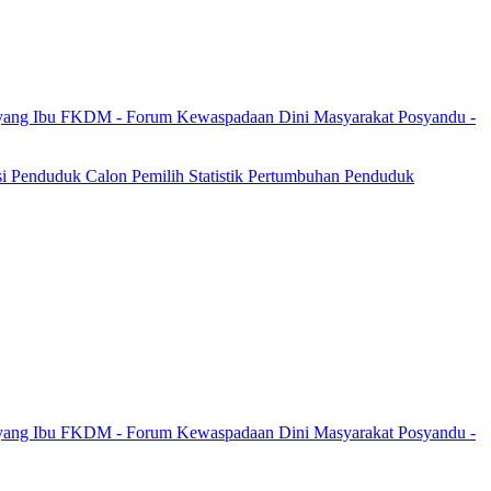
yang Ibu
FKDM - Forum Kewaspadaan Dini Masyarakat
Posyandu -
si Penduduk
Calon Pemilih
Statistik Pertumbuhan Penduduk
yang Ibu
FKDM - Forum Kewaspadaan Dini Masyarakat
Posyandu -