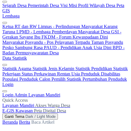
Sejarah Desa
Pemerintah Desa
Visi Misi
Profil Wilayah Desa
Peta
GIS
Lembaga
Ketua RT dan RW
Limnas - Perlindungan Masyarakat
Karang
Taruna
LPMD - Lembaga Pemberdayan Masyarakat Desa
GSI -
Gerakan Sayang Ibu
FKDM - Forum Kewaspadaan Dini
Masyarakat
Posyandu - Pos Pelayanan Terpadu
Taman Posyandu
Posko Sambung Rasa
PAUD - Pendidikan Anak Usia Dini
BPD -
Badan Permusyawaratan Desa
Data Statistik
Statistik Agama
Statistik Jenis Kelamin
Statistik Pendidikan
Statistik
Pekerjaan
Status Perkawinan
Rentan Usia
Penduduk Disabilitas
Populasi Penduduk
Calon Pemilih
Statistik Pertumbuhan Penduduk
Login
Login Admin
Layanan Mandiri
Quick Access
Layanan Mandiri
Akses Warga Desa
E-GIS Kawasan
Peta Digital Desa
Ganti Tema
Dark / Light Mode
Beranda
Berita
Baca Artikel