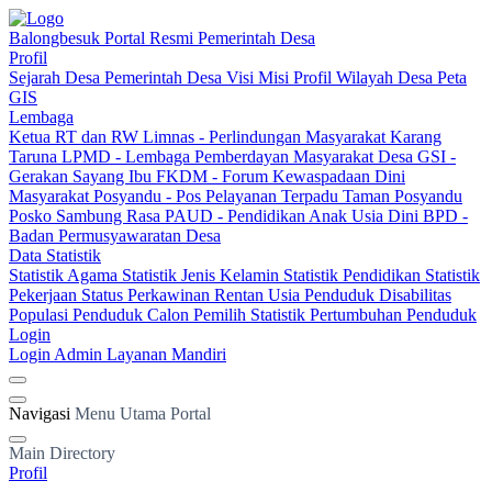
Balongbesuk
Portal Resmi Pemerintah Desa
Profil
Sejarah Desa
Pemerintah Desa
Visi Misi
Profil Wilayah Desa
Peta
GIS
Lembaga
Ketua RT dan RW
Limnas - Perlindungan Masyarakat
Karang
Taruna
LPMD - Lembaga Pemberdayan Masyarakat Desa
GSI -
Gerakan Sayang Ibu
FKDM - Forum Kewaspadaan Dini
Masyarakat
Posyandu - Pos Pelayanan Terpadu
Taman Posyandu
Posko Sambung Rasa
PAUD - Pendidikan Anak Usia Dini
BPD -
Badan Permusyawaratan Desa
Data Statistik
Statistik Agama
Statistik Jenis Kelamin
Statistik Pendidikan
Statistik
Pekerjaan
Status Perkawinan
Rentan Usia
Penduduk Disabilitas
Populasi Penduduk
Calon Pemilih
Statistik Pertumbuhan Penduduk
Login
Login Admin
Layanan Mandiri
Navigasi
Menu Utama Portal
Main Directory
Profil