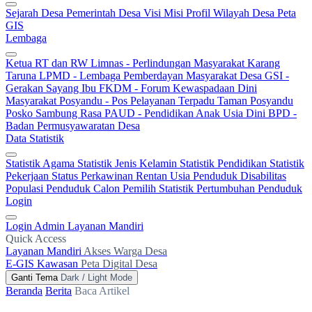
Sejarah Desa
Pemerintah Desa
Visi Misi
Profil Wilayah Desa
Peta
GIS
Lembaga
Ketua RT dan RW
Limnas - Perlindungan Masyarakat
Karang
Taruna
LPMD - Lembaga Pemberdayan Masyarakat Desa
GSI -
Gerakan Sayang Ibu
FKDM - Forum Kewaspadaan Dini
Masyarakat
Posyandu - Pos Pelayanan Terpadu
Taman Posyandu
Posko Sambung Rasa
PAUD - Pendidikan Anak Usia Dini
BPD -
Badan Permusyawaratan Desa
Data Statistik
Statistik Agama
Statistik Jenis Kelamin
Statistik Pendidikan
Statistik
Pekerjaan
Status Perkawinan
Rentan Usia
Penduduk Disabilitas
Populasi Penduduk
Calon Pemilih
Statistik Pertumbuhan Penduduk
Login
Login Admin
Layanan Mandiri
Quick Access
Layanan Mandiri
Akses Warga Desa
E-GIS Kawasan
Peta Digital Desa
Ganti Tema
Dark / Light Mode
Beranda
Berita
Baca Artikel