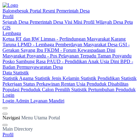
Balongbesuk
Portal Resmi Pemerintah Desa
Profil
Sejarah Desa
Pemerintah Desa
Visi Misi
Profil Wilayah Desa
Peta
GIS
Lembaga
Ketua RT dan RW
Limnas - Perlindungan Masyarakat
Karang
Taruna
LPMD - Lembaga Pemberdayan Masyarakat Desa
GSI -
Gerakan Sayang Ibu
FKDM - Forum Kewaspadaan Dini
Masyarakat
Posyandu - Pos Pelayanan Terpadu
Taman Posyandu
Posko Sambung Rasa
PAUD - Pendidikan Anak Usia Dini
BPD -
Badan Permusyawaratan Desa
Data Statistik
Statistik Agama
Statistik Jenis Kelamin
Statistik Pendidikan
Statistik
Pekerjaan
Status Perkawinan
Rentan Usia
Penduduk Disabilitas
Populasi Penduduk
Calon Pemilih
Statistik Pertumbuhan Penduduk
Login
Login Admin
Layanan Mandiri
Navigasi
Menu Utama Portal
Main Directory
Profil