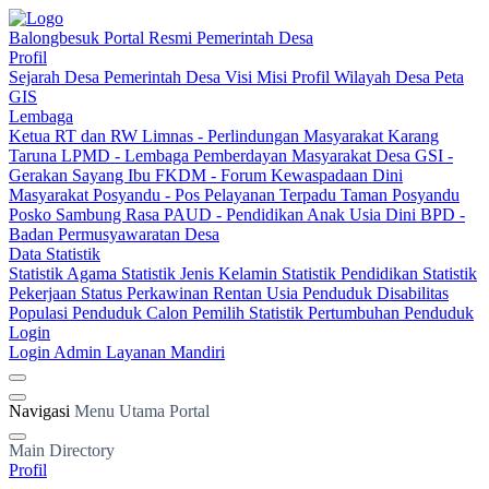
Balongbesuk
Portal Resmi Pemerintah Desa
Profil
Sejarah Desa
Pemerintah Desa
Visi Misi
Profil Wilayah Desa
Peta
GIS
Lembaga
Ketua RT dan RW
Limnas - Perlindungan Masyarakat
Karang
Taruna
LPMD - Lembaga Pemberdayan Masyarakat Desa
GSI -
Gerakan Sayang Ibu
FKDM - Forum Kewaspadaan Dini
Masyarakat
Posyandu - Pos Pelayanan Terpadu
Taman Posyandu
Posko Sambung Rasa
PAUD - Pendidikan Anak Usia Dini
BPD -
Badan Permusyawaratan Desa
Data Statistik
Statistik Agama
Statistik Jenis Kelamin
Statistik Pendidikan
Statistik
Pekerjaan
Status Perkawinan
Rentan Usia
Penduduk Disabilitas
Populasi Penduduk
Calon Pemilih
Statistik Pertumbuhan Penduduk
Login
Login Admin
Layanan Mandiri
Navigasi
Menu Utama Portal
Main Directory
Profil