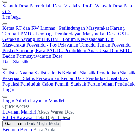
Sejarah Desa
Pemerintah Desa
Visi Misi
Profil Wilayah Desa
Peta
GIS
Lembaga
Ketua RT dan RW
Limnas - Perlindungan Masyarakat
Karang
Taruna
LPMD - Lembaga Pemberdayan Masyarakat Desa
GSI -
Gerakan Sayang Ibu
FKDM - Forum Kewaspadaan Dini
Masyarakat
Posyandu - Pos Pelayanan Terpadu
Taman Posyandu
Posko Sambung Rasa
PAUD - Pendidikan Anak Usia Dini
BPD -
Badan Permusyawaratan Desa
Data Statistik
Statistik Agama
Statistik Jenis Kelamin
Statistik Pendidikan
Statistik
Pekerjaan
Status Perkawinan
Rentan Usia
Penduduk Disabilitas
Populasi Penduduk
Calon Pemilih
Statistik Pertumbuhan Penduduk
Login
Login Admin
Layanan Mandiri
Quick Access
Layanan Mandiri
Akses Warga Desa
E-GIS Kawasan
Peta Digital Desa
Ganti Tema
Dark / Light Mode
Beranda
Berita
Baca Artikel