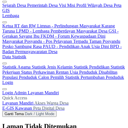
Sejarah Desa
Pemerintah Desa
Visi Misi
Profil Wilayah Desa
Peta
GIS
Lembaga
Ketua RT dan RW
Limnas - Perlindungan Masyarakat
Karang
Taruna
LPMD - Lembaga Pemberdayan Masyarakat Desa
GSI -
Gerakan Sayang Ibu
FKDM - Forum Kewaspadaan Dini
Masyarakat
Posyandu - Pos Pelayanan Terpadu
Taman Posyandu
Posko Sambung Rasa
PAUD - Pendidikan Anak Usia Dini
BPD -
Badan Permusyawaratan Desa
Data Statistik
Statistik Agama
Statistik Jenis Kelamin
Statistik Pendidikan
Statistik
Pekerjaan
Status Perkawinan
Rentan Usia
Penduduk Disabilitas
Populasi Penduduk
Calon Pemilih
Statistik Pertumbuhan Penduduk
Login
Login Admin
Layanan Mandiri
Quick Access
Layanan Mandiri
Akses Warga Desa
E-GIS Kawasan
Peta Digital Desa
Ganti Tema
Dark / Light Mode
Laman Tidak Ditemukan