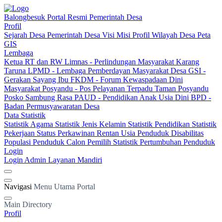
Balongbesuk
Portal Resmi Pemerintah Desa
Profil
Sejarah Desa
Pemerintah Desa
Visi Misi
Profil Wilayah Desa
Peta
GIS
Lembaga
Ketua RT dan RW
Limnas - Perlindungan Masyarakat
Karang
Taruna
LPMD - Lembaga Pemberdayan Masyarakat Desa
GSI -
Gerakan Sayang Ibu
FKDM - Forum Kewaspadaan Dini
Masyarakat
Posyandu - Pos Pelayanan Terpadu
Taman Posyandu
Posko Sambung Rasa
PAUD - Pendidikan Anak Usia Dini
BPD -
Badan Permusyawaratan Desa
Data Statistik
Statistik Agama
Statistik Jenis Kelamin
Statistik Pendidikan
Statistik
Pekerjaan
Status Perkawinan
Rentan Usia
Penduduk Disabilitas
Populasi Penduduk
Calon Pemilih
Statistik Pertumbuhan Penduduk
Login
Login Admin
Layanan Mandiri
Navigasi
Menu Utama Portal
Main Directory
Profil