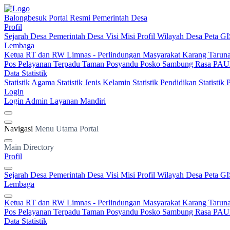
Balongbesuk
Portal Resmi Pemerintah Desa
Profil
Sejarah Desa
Pemerintah Desa
Visi Misi
Profil Wilayah Desa
Peta GI
Lembaga
Ketua RT dan RW
Limnas - Perlindungan Masyarakat
Karang Tarun
Pos Pelayanan Terpadu
Taman Posyandu
Posko Sambung Rasa
PAUD
Data Statistik
Statistik Agama
Statistik Jenis Kelamin
Statistik Pendidikan
Statistik
Login
Login Admin
Layanan Mandiri
Navigasi
Menu Utama Portal
Main Directory
Profil
Sejarah Desa
Pemerintah Desa
Visi Misi
Profil Wilayah Desa
Peta GI
Lembaga
Ketua RT dan RW
Limnas - Perlindungan Masyarakat
Karang Tarun
Pos Pelayanan Terpadu
Taman Posyandu
Posko Sambung Rasa
PAUD
Data Statistik