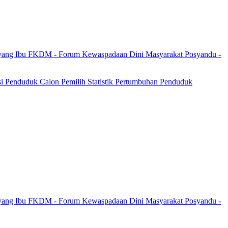
yang Ibu
FKDM - Forum Kewaspadaan Dini Masyarakat
Posyandu -
si Penduduk
Calon Pemilih
Statistik Pertumbuhan Penduduk
yang Ibu
FKDM - Forum Kewaspadaan Dini Masyarakat
Posyandu -