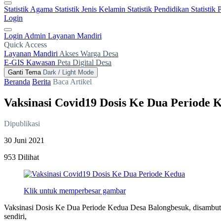
Statistik Agama
Statistik Jenis Kelamin
Statistik Pendidikan
Statistik
Login
Login Admin
Layanan Mandiri
Quick Access
Layanan Mandiri
Akses Warga Desa
E-GIS Kawasan
Peta Digital Desa
Ganti Tema
Dark / Light Mode
Beranda
Berita
Baca Artikel
Vaksinasi Covid19 Dosis Ke Dua Periode 
Dipublikasi
30 Juni 2021
953 Dilihat
Klik untuk memperbesar gambar
Vaksinasi Dosis Ke Dua Periode Kedua Desa Balongbesuk, disambut a
sendiri,