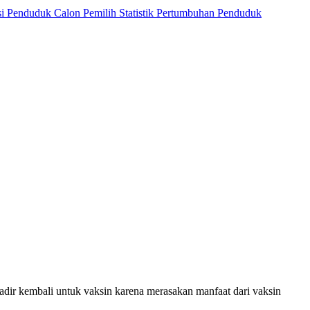
si Penduduk
Calon Pemilih
Statistik Pertumbuhan Penduduk
dir kembali untuk vaksin karena merasakan manfaat dari vaksin