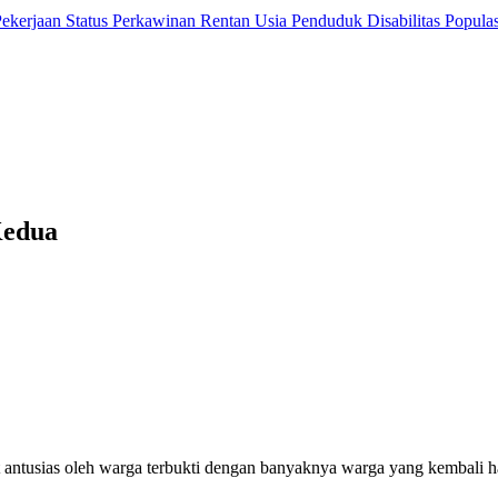
 Pekerjaan
Status Perkawinan
Rentan Usia
Penduduk Disabilitas
Popula
Kedua
ntusias oleh warga terbukti dengan banyaknya warga yang kembali ha