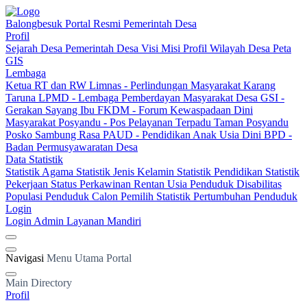
Balongbesuk
Portal Resmi Pemerintah Desa
Profil
Sejarah Desa
Pemerintah Desa
Visi Misi
Profil Wilayah Desa
Peta
GIS
Lembaga
Ketua RT dan RW
Limnas - Perlindungan Masyarakat
Karang
Taruna
LPMD - Lembaga Pemberdayan Masyarakat Desa
GSI -
Gerakan Sayang Ibu
FKDM - Forum Kewaspadaan Dini
Masyarakat
Posyandu - Pos Pelayanan Terpadu
Taman Posyandu
Posko Sambung Rasa
PAUD - Pendidikan Anak Usia Dini
BPD -
Badan Permusyawaratan Desa
Data Statistik
Statistik Agama
Statistik Jenis Kelamin
Statistik Pendidikan
Statistik
Pekerjaan
Status Perkawinan
Rentan Usia
Penduduk Disabilitas
Populasi Penduduk
Calon Pemilih
Statistik Pertumbuhan Penduduk
Login
Login Admin
Layanan Mandiri
Navigasi
Menu Utama Portal
Main Directory
Profil