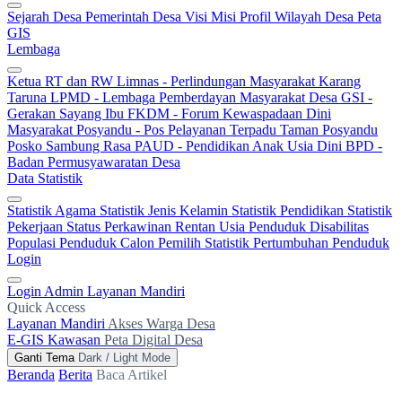
Sejarah Desa
Pemerintah Desa
Visi Misi
Profil Wilayah Desa
Peta
GIS
Lembaga
Ketua RT dan RW
Limnas - Perlindungan Masyarakat
Karang
Taruna
LPMD - Lembaga Pemberdayan Masyarakat Desa
GSI -
Gerakan Sayang Ibu
FKDM - Forum Kewaspadaan Dini
Masyarakat
Posyandu - Pos Pelayanan Terpadu
Taman Posyandu
Posko Sambung Rasa
PAUD - Pendidikan Anak Usia Dini
BPD -
Badan Permusyawaratan Desa
Data Statistik
Statistik Agama
Statistik Jenis Kelamin
Statistik Pendidikan
Statistik
Pekerjaan
Status Perkawinan
Rentan Usia
Penduduk Disabilitas
Populasi Penduduk
Calon Pemilih
Statistik Pertumbuhan Penduduk
Login
Login Admin
Layanan Mandiri
Quick Access
Layanan Mandiri
Akses Warga Desa
E-GIS Kawasan
Peta Digital Desa
Ganti Tema
Dark / Light Mode
Beranda
Berita
Baca Artikel