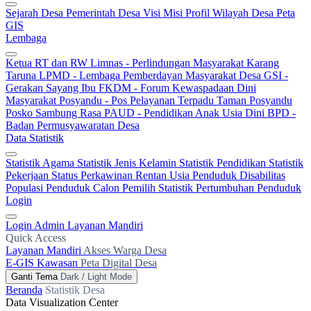
Sejarah Desa
Pemerintah Desa
Visi Misi
Profil Wilayah Desa
Peta
GIS
Lembaga
Ketua RT dan RW
Limnas - Perlindungan Masyarakat
Karang
Taruna
LPMD - Lembaga Pemberdayan Masyarakat Desa
GSI -
Gerakan Sayang Ibu
FKDM - Forum Kewaspadaan Dini
Masyarakat
Posyandu - Pos Pelayanan Terpadu
Taman Posyandu
Posko Sambung Rasa
PAUD - Pendidikan Anak Usia Dini
BPD -
Badan Permusyawaratan Desa
Data Statistik
Statistik Agama
Statistik Jenis Kelamin
Statistik Pendidikan
Statistik
Pekerjaan
Status Perkawinan
Rentan Usia
Penduduk Disabilitas
Populasi Penduduk
Calon Pemilih
Statistik Pertumbuhan Penduduk
Login
Login Admin
Layanan Mandiri
Quick Access
Layanan Mandiri
Akses Warga Desa
E-GIS Kawasan
Peta Digital Desa
Ganti Tema
Dark / Light Mode
Beranda
Statistik Desa
Data Visualization Center