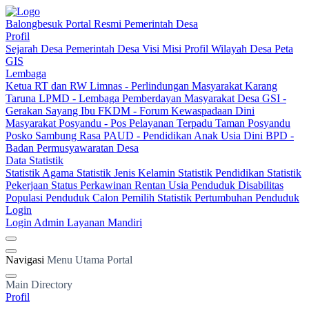
Balongbesuk
Portal Resmi Pemerintah Desa
Profil
Sejarah Desa
Pemerintah Desa
Visi Misi
Profil Wilayah Desa
Peta
GIS
Lembaga
Ketua RT dan RW
Limnas - Perlindungan Masyarakat
Karang
Taruna
LPMD - Lembaga Pemberdayan Masyarakat Desa
GSI -
Gerakan Sayang Ibu
FKDM - Forum Kewaspadaan Dini
Masyarakat
Posyandu - Pos Pelayanan Terpadu
Taman Posyandu
Posko Sambung Rasa
PAUD - Pendidikan Anak Usia Dini
BPD -
Badan Permusyawaratan Desa
Data Statistik
Statistik Agama
Statistik Jenis Kelamin
Statistik Pendidikan
Statistik
Pekerjaan
Status Perkawinan
Rentan Usia
Penduduk Disabilitas
Populasi Penduduk
Calon Pemilih
Statistik Pertumbuhan Penduduk
Login
Login Admin
Layanan Mandiri
Navigasi
Menu Utama Portal
Main Directory
Profil