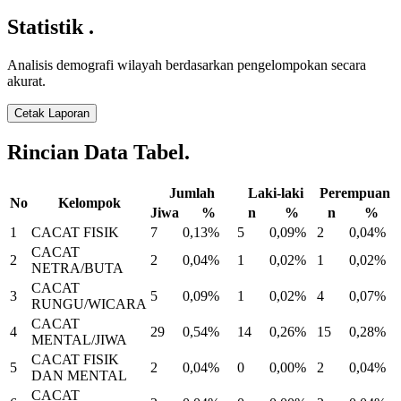
Statistik
.
Analisis demografi wilayah berdasarkan pengelompokan secara
akurat.
Cetak Laporan
Rincian Data
Tabel
.
Jumlah
Laki-laki
Perempuan
No
Kelompok
Jiwa
%
n
%
n
%
1
CACAT FISIK
7
0,13%
5
0,09%
2
0,04%
CACAT
2
2
0,04%
1
0,02%
1
0,02%
NETRA/BUTA
CACAT
3
5
0,09%
1
0,02%
4
0,07%
RUNGU/WICARA
CACAT
4
29
0,54%
14
0,26%
15
0,28%
MENTAL/JIWA
CACAT FISIK
5
2
0,04%
0
0,00%
2
0,04%
DAN MENTAL
CACAT