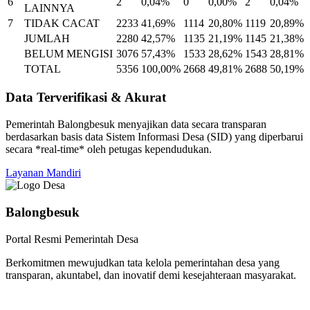
6
2
0,04%
0
0,00%
2
0,04%
LAINNYA
7
TIDAK CACAT
2233
41,69%
1114
20,80%
1119
20,89%
JUMLAH
2280
42,57%
1135
21,19%
1145
21,38%
BELUM MENGISI
3076
57,43%
1533
28,62%
1543
28,81%
TOTAL
5356
100,00%
2668
49,81%
2688
50,19%
Data Terverifikasi & Akurat
Pemerintah Balongbesuk menyajikan data secara transparan
berdasarkan basis data Sistem Informasi Desa (SID) yang diperbarui
secara *real-time* oleh petugas kependudukan.
Layanan Mandiri
Balongbesuk
Portal Resmi Pemerintah Desa
Berkomitmen mewujudkan tata kelola pemerintahan desa yang
transparan, akuntabel, dan inovatif demi kesejahteraan masyarakat.