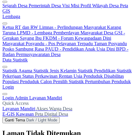
Sejarah Desa
Pemerintah Desa
Visi Misi
Profil Wilayah Desa
Peta
GIS
Lembaga
Ketua RT dan RW
Limnas - Perlindungan Masyarakat
Karang
Taruna
LPMD - Lembaga Pemberdayan Masyarakat Desa
GSI -
Gerakan Sayang Ibu
FKDM - Forum Kewaspadaan Dini
Masyarakat
Posyandu - Pos Pelayanan Terpadu
Taman Posyandu
Posko Sambung Rasa
PAUD - Pendidikan Anak Usia Dini
BPD -
Badan Permusyawaratan Desa
Data Statistik
Statistik Agama
Statistik Jenis Kelamin
Statistik Pendidikan
Statistik
Pekerjaan
Status Perkawinan
Rentan Usia
Penduduk Disabilitas
Populasi Penduduk
Calon Pemilih
Statistik Pertumbuhan Penduduk
Login
Login Admin
Layanan Mandiri
Quick Access
Layanan Mandiri
Akses Warga Desa
E-GIS Kawasan
Peta Digital Desa
Ganti Tema
Dark / Light Mode
Laman Tidak Ditemukan