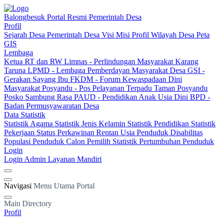
Balongbesuk
Portal Resmi Pemerintah Desa
Profil
Sejarah Desa
Pemerintah Desa
Visi Misi
Profil Wilayah Desa
Peta
GIS
Lembaga
Ketua RT dan RW
Limnas - Perlindungan Masyarakat
Karang
Taruna
LPMD - Lembaga Pemberdayan Masyarakat Desa
GSI -
Gerakan Sayang Ibu
FKDM - Forum Kewaspadaan Dini
Masyarakat
Posyandu - Pos Pelayanan Terpadu
Taman Posyandu
Posko Sambung Rasa
PAUD - Pendidikan Anak Usia Dini
BPD -
Badan Permusyawaratan Desa
Data Statistik
Statistik Agama
Statistik Jenis Kelamin
Statistik Pendidikan
Statistik
Pekerjaan
Status Perkawinan
Rentan Usia
Penduduk Disabilitas
Populasi Penduduk
Calon Pemilih
Statistik Pertumbuhan Penduduk
Login
Login Admin
Layanan Mandiri
Navigasi
Menu Utama Portal
Main Directory
Profil