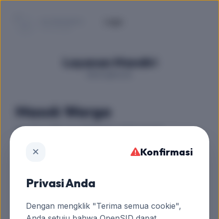
KE BERANDA
SITUS DESA
Layanan Mandiri
Balongbesuk
Masuk Warga
Gunakan NIK dan PIN Anda untuk masuk.
×
Konfirmasi
NIK (Nomor Induk Kependudukan)
Privasi Anda
Dengan mengklik "Terima semua cookie",
PIN Layanan
Anda setuju bahwa OpenSID dapat