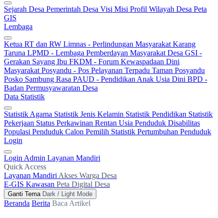
Sejarah Desa
Pemerintah Desa
Visi Misi
Profil Wilayah Desa
Peta
GIS
Lembaga
Ketua RT dan RW
Limnas - Perlindungan Masyarakat
Karang
Taruna
LPMD - Lembaga Pemberdayan Masyarakat Desa
GSI -
Gerakan Sayang Ibu
FKDM - Forum Kewaspadaan Dini
Masyarakat
Posyandu - Pos Pelayanan Terpadu
Taman Posyandu
Posko Sambung Rasa
PAUD - Pendidikan Anak Usia Dini
BPD -
Badan Permusyawaratan Desa
Data Statistik
Statistik Agama
Statistik Jenis Kelamin
Statistik Pendidikan
Statistik
Pekerjaan
Status Perkawinan
Rentan Usia
Penduduk Disabilitas
Populasi Penduduk
Calon Pemilih
Statistik Pertumbuhan Penduduk
Login
Login Admin
Layanan Mandiri
Quick Access
Layanan Mandiri
Akses Warga Desa
E-GIS Kawasan
Peta Digital Desa
Ganti Tema
Dark / Light Mode
Beranda
Berita
Baca Artikel