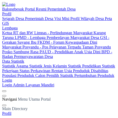
Balongbesuk
Portal Resmi Pemerintah Desa
Profil
Sejarah Desa
Pemerintah Desa
Visi Misi
Profil Wilayah Desa
Peta
GIS
Lembaga
Ketua RT dan RW
Limnas - Perlindungan Masyarakat
Karang
Taruna
LPMD - Lembaga Pemberdayan Masyarakat Desa
GSI -
Gerakan Sayang Ibu
FKDM - Forum Kewaspadaan Dini
Masyarakat
Posyandu - Pos Pelayanan Terpadu
Taman Posyandu
Posko Sambung Rasa
PAUD - Pendidikan Anak Usia Dini
BPD -
Badan Permusyawaratan Desa
Data Statistik
Statistik Agama
Statistik Jenis Kelamin
Statistik Pendidikan
Statistik
Pekerjaan
Status Perkawinan
Rentan Usia
Penduduk Disabilitas
Populasi Penduduk
Calon Pemilih
Statistik Pertumbuhan Penduduk
Login
Login Admin
Layanan Mandiri
Navigasi
Menu Utama Portal
Main Directory
Profil